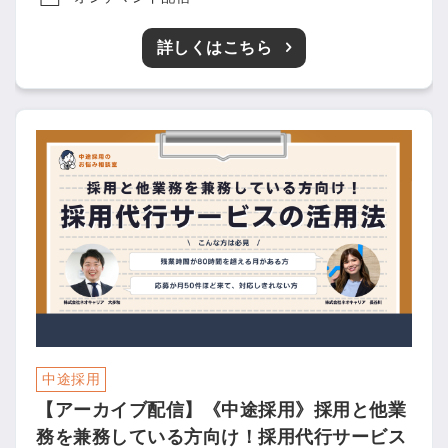
取り組みなどを取材したインタ
ビュー記事が読める
詳しくはこちら
採用にまつわる独自の調査レポ
ートが届く
採用に役立つ記事・資料が届く
メールアドレス
※ログインIDとなります
ンする
利用規約
と
個人情報の取り扱い
について
同意のうえ
お忘れですか？
登録する
中途採用
Dでログイン
【アーカイブ配信】《中途採用》採用と他業
他サービスIDで登録
務を兼務している方向け！採用代行サービス