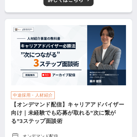
中途採用・人材紹介
【オンデマンド配信】キャリアアドバイザー
簡単10秒！無料会員登録
向け｜未経験でも応募が取れる”次に繋が
る”3ステップ面談術
ツをご利用する
必要です。
採用課題の解決、新しい採用の
ら
オンデマンド配信