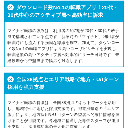
2
ダウンロード数No.1の転職アプリ！20代・
30代中心のアクティブ層へ高効率に訴求
マイナビ転職の強みは、利用者の約7割が20代・30代の若手
層で構成されている点です。新卒時の「マイナビ」利用者が
転職時にも流入する強固な導線を確立。加えて、ダウンロー
ド数No.1の転職アプリにより高いユーザビリティを実現し、
転職意欲の高いアクティブ層へ効率的にリーチ可能です。未
経験層から中堅層まで幅広く対応します。
3
全国38拠点とエリア戦略で地方・U/Iターン
採用を強力支援
マイナビ転職の特徴は、全国38拠点のネットワークを活用
し、地域特性に応じた採用支援です。都道府県別の「エリア
版」により、地方採用やU・Iターン希望者へ的確に情報を届
けることが可能です。各地域に精通した専任スタッフが運用
を支援し、採用成功率の最大化に貢献します。