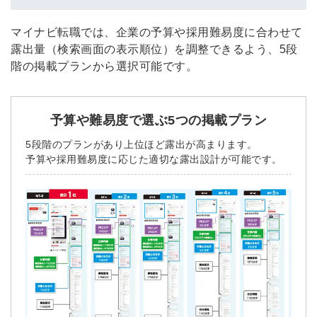
マイナビ転職では、企業の予算や採用難易度に合わせて
露出量（検索画面の表示順位）を調整できるよう、5段
階の掲載プランから選択可能です。
簡単10秒！無料会員登録
予算や難易度で選ぶ5つの掲載プラン
ツをご利用する
必要です。
5段階のプランがあり上位ほど露出が高まります。
採用課題の解決、新しい採用の
ら
予算や採用難易度に応じた適切な露出設計が可能です。
取り組みなどを取材したインタ
ビュー記事が読める
採用にまつわる独自の調査レポ
ートが届く
採用に役立つ記事・資料が届く
メールアドレス