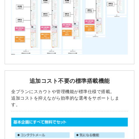
※ログインIDとなります
ンする
利用規約
と
個人情報の取り扱い
について
同意のうえ
お忘れですか？
登録する
Dでログイン
他サービスIDで登録
追加コスト不要の標準搭載機能
全プランにスカウトや管理機能が標準仕様で搭載。
の許可なく投稿すること
ません
追加コストを抑えながら効率的な選考をサポートしま
みんなの採用部があなたの許可なく投稿すること
す。
はありません