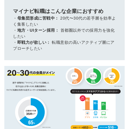
マイナビ転職はこんな企業におすすめ
・
母集団形成に苦戦中：
20代〜30代の若手層を効率よ
く集客したい
・
地方・UIターン採用：
首都圏以外での採用力を強化
したい
・
即戦力が欲しい：
転職意欲の高いアクティブ層にア
プローチしたい