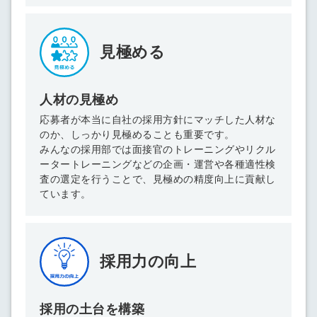
必要です。
採用課題の解決、新しい採用の
ら
取り組みなどを取材したインタ
ビュー記事が読める
見極める
採用にまつわる独自の調査レポ
ートが届く
採用に役立つ記事・資料が届く
人材の見極め
応募者が本当に自社の採用方針にマッチした人材な
のか、しっかり見極めることも重要です。
メールアドレス
みんなの採用部では面接官のトレーニングやリクル
ータートレーニングなどの企画・運営や各種適性検
査の選定を行うことで、見極めの精度向上に貢献し
ています。
※ログインIDとなります
ンする
利用規約
と
個人情報の取り扱い
について
同意のうえ
お忘れですか？
採用力の向上
登録する
採用の土台を構築
Dでログイン