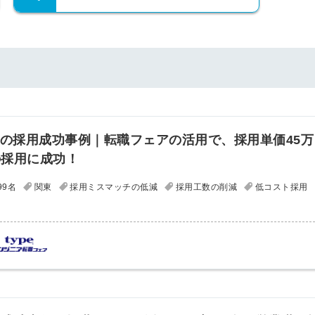
アの採用成功事例｜転職フェアの活用で、採用単価45万
の採用に成功！
99名
関東
採用ミスマッチの低減
採用工数の削減
低コスト採用
簡単10
採用課題
秒！無料
をともに