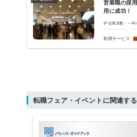
営業職の採用
用に成功！
従業員数：～49
ログイン
利用サービス
全てのコンテンツをご利用す
るにはログインが必要です。
会員登録はこちら
メールアドレス
転職フェア・イベントに関連する
パスワード