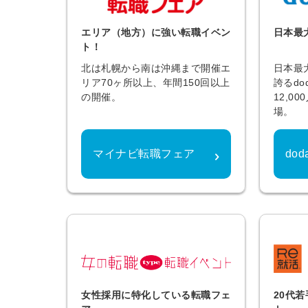
エリア（地方）に強い転職イベン
日本最
ト！
北は札幌から南は沖縄まで開催エ
日本最
リア70ヶ所以上、年間150回以上
誇るd
の開催。
12,0
場。
マイナビ転職フェア
do
女性採用に特化している転職フェ
20代