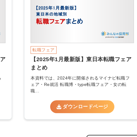
る
る独自の調査
レポートが届
く
採用課題の解
他サービスIDで登録
決、新しい採
転職フェア
用の取り組み
ェア
【2025年1月最新版】東日本転職フェア
などを取材し
まとめ
たインタビュ
る
本資料では、2024年に開催されるマイナビ転職フ
ー記事が読め
みんなの採用部があ
ェア・Re就活 転職博・type転職フェア・女の転
る
なたの許可なく投稿
職...
することはありませ
ん
「自社の採用をよ
ダウンロードページ
り良くしたい！」
という経営者や採
用担当者様のお役
に立てる情報を発