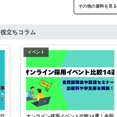
信してまいりま
その他の資料を見
す。
お役立ちコラム
イベント
催日
オンライン採用イベント比較14選！合同