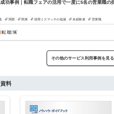
成功事例｜転職フェアの活用で一度に5名の営業職の
会員登録
解決
頼れる
名
関西
関東
採用ミスマッチの低減
未経験者
営業職
メールアドレス
「採用パ
ートナ
ー」
※ログインIDとなり
その他のサービス利用事例を見
ます
みんなの採用部
利用規約
と
個人情報
の特徴
の取り扱い
について
資料
同意のうえ
採用に役立つ
ノウハウ資料
登
が届く
録
す
採用にまつわ