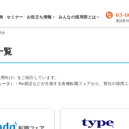
03-6
例
セミナー
お役立ち情報
みんなの採用部とは
電話受付 
明会
一覧
採用向け）をご紹介しています。
（デューダ）・Re就活などが主催する各種転職フェアから、貴社の採用