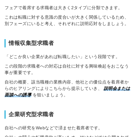
メールアドレス
採用にまつ
フェアで着席する求職者は大きく2タイプに分類できます。
ートが届く
これは転職に対する意識の度合いが大きく関係しているため、
採用に役立
別フェーズにいると考え、それぞれに説明応対をしましょう。
パスワード
メールアドレ
情報収集型求職者
「どこか良い企業があれば転職したい」という段階です。
この段階の求職者への対応は自社に対する興味喚起をおこなう
※ログインIDとな
ログインする
事が重要です。
利用規約
と
個人情
自社の概要、該当職種の業務内容、他社との優位点を着席者か
同
らのヒアリングによりこちらから提示していき、
説明会または
パスワードをお忘れですか？
面談への誘導
を狙いましょう。
企業研究型求職者
他サービスIDでログイン
他サービ
自社への研究をWebなどで済ませた着席者です。