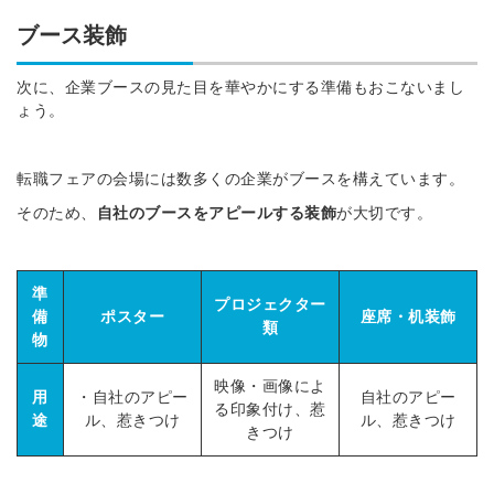
ブース装飾
次に、企業ブースの見た目を華やかにする準備もおこないまし
ょう。
転職フェアの会場には数多くの企業がブースを構えています。
そのため、
自社のブースをアピールする装飾
が大切です。
準
プロジェクター
備
ポスター
座席・机装飾
類
物
映像・画像によ
用
・自社のアピー
自社のアピー
る印象付け、惹
途
ル、惹きつけ
ル、惹きつけ
きつけ