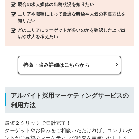
競合の求人媒体の出稿状況を知りたい
エリアや職種によって最適な時給や人気の募集方法を
知りたい
どのエリアにターゲットが多いのかを確認した上で出
店や求人を考えたい
特徴・強み詳細はこちらから
簡単10秒！無料会員登録
ツをご利用する
アルバイト採用マーケティングサービスの
必要です。
採用課題の解決、新しい採用の
ら
利用方法
取り組みなどを取材したインタ
ビュー記事が読める
最短２クリックで集計完了！
採用にまつわる独自の調査レポ
ートが届く
ターゲットやお悩みをご相談いただければ、コンサルタ
ントがご要望のマーケティング調査を実施いたします。
採用に役立つ記事・資料が届く