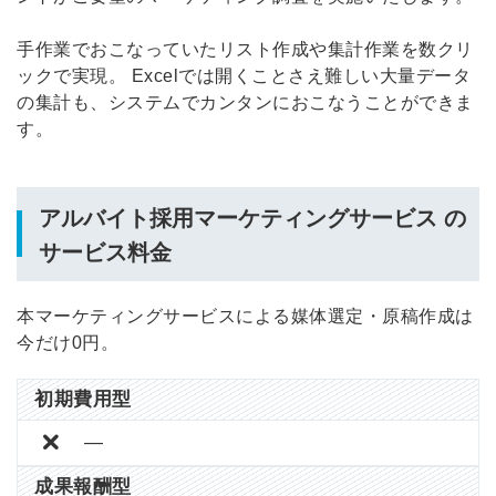
手作業でおこなっていたリスト作成や集計作業を数クリ
メールアドレス
ックで実現。 Excelでは開くことさえ難しい大量データ
の集計も、システムでカンタンにおこなうことができま
す。
※ログインIDとなります
ンする
利用規約
と
個人情報の取り扱い
について
アルバイト採用マーケティングサービス の
同意のうえ
お忘れですか？
サービス料金
登録する
本マーケティングサービスによる媒体選定・原稿作成は
Dでログイン
今だけ0円。
他サービスIDで登録
初期費用型
―
の許可なく投稿すること
ません
成果報酬型
みんなの採用部があなたの許可なく投稿すること