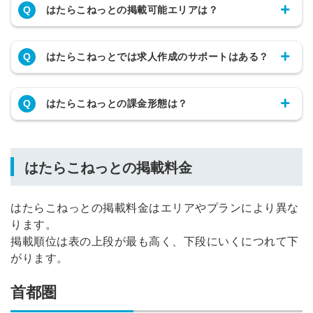
Q
はたらこねっとの掲載可能エリアは？
メールアドレス
Q
はたらこねっとでは求人作成のサポートはある？
※ログインIDとなります
ンする
Q
はたらこねっとの課金形態は？
利用規約
と
個人情報の取り扱い
について
同意のうえ
お忘れですか？
登録する
はたらこねっとの掲載料金
Dでログイン
他サービスIDで登録
はたらこねっとの掲載料金はエリアやプランにより異な
ります。
掲載順位は表の上段が最も高く、下段にいくにつれて下
がります。
の許可なく投稿すること
ません
みんなの採用部があなたの許可なく投稿すること
首都圏
はありません