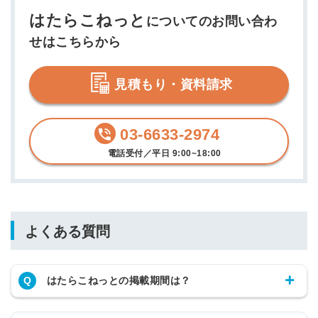
はたらこねっと
についてのお問い合わ
せはこちらから
見積もり・資料請求
03-6633-2974
簡単10秒！無料会員登録
電話受付／平日 9:00~18:00
ツをご利用する
必要です。
採用課題の解決、新しい採用の
ら
取り組みなどを取材したインタ
よくある質問
ビュー記事が読める
採用にまつわる独自の調査レポ
ートが届く
Q
はたらこねっとの掲載期間は？
採用に役立つ記事・資料が届く