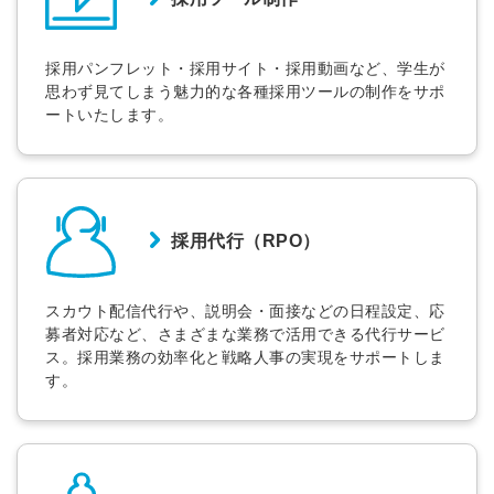
※ログインIDとなります
ンする
利用規約
と
個人情報の取り扱い
について
採用パンフレット・採用サイト・採用動画など、学生が
同意のうえ
思わず見てしまう魅力的な各種採用ツールの制作をサポ
お忘れですか？
ートいたします。
登録する
Dでログイン
他サービスIDで登録
採用代行（RPO）
スカウト配信代行や、説明会・面接などの日程設定、応
の許可なく投稿すること
ません
募者対応など、さまざまな業務で活用できる代行サービ
みんなの採用部があなたの許可なく投稿すること
ス。採用業務の効率化と戦略人事の実現をサポートしま
はありません
す。