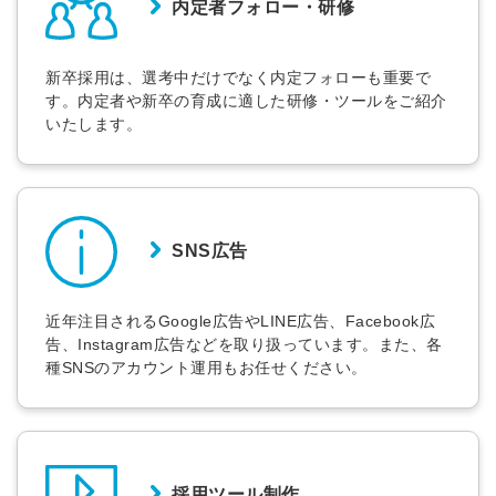
内定者フォロー・研修
新卒採用は、選考中だけでなく内定フォローも重要で
す。内定者や新卒の育成に適した研修・ツールをご紹介
簡単10秒！無料会員登録
いたします。
ツをご利用する
必要です。
採用課題の解決、新しい採用の
ら
取り組みなどを取材したインタ
SNS広告
ビュー記事が読める
採用にまつわる独自の調査レポ
ートが届く
近年注目されるGoogle広告やLINE広告、Facebook広
告、Instagram広告などを取り扱っています。また、各
採用に役立つ記事・資料が届く
種SNSのアカウント運用もお任せください。
メールアドレス
採用ツール制作