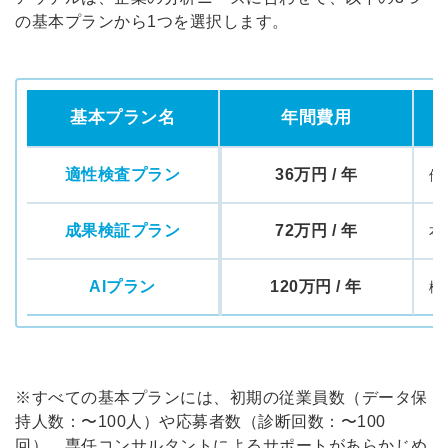
の基本プランから1つを選択します。
基本プラン名
年間費用
適性検査プラン
36万円 / 年
他
成果検証プラン
72万円 / 年
本
AIプラン
120万円 / 年
機
※すべての基本プランには、初期の従業員数（データ保
持人数：〜100人）や応募者数（診断回数：〜100
回）、専任コンサルタントによるサポートがあらかじめ