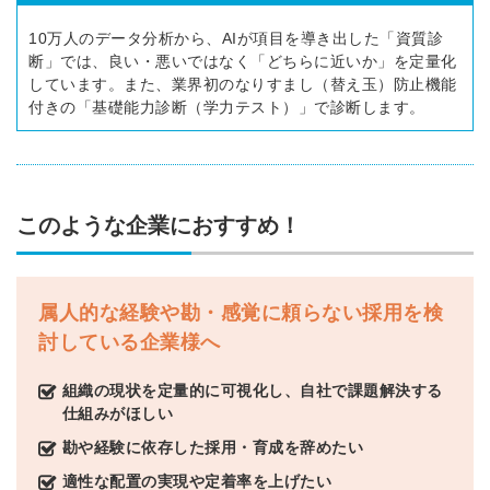
10万人のデータ分析から、AIが項目を導き出した「資質診
断」では、良い・悪いではなく「どちらに近いか」を定量化
しています。また、業界初のなりすまし（替え玉）防止機能
付きの「基礎能力診断（学力テスト）」で診断します。
このような企業におすすめ！
属人的な経験や勘・感覚に頼らない採用を検
討している企業様へ
組織の現状を定量的に可視化し、自社で課題解決する
簡単10秒！無料会員登録
仕組みがほしい
勘や経験に依存した採用・育成を辞めたい
ツをご利用する
必要です。
適性な配置の実現や定着率を上げたい