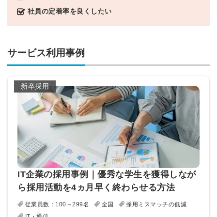
採用課題の解決、新しい採用の
ら
社員の定着率を良くしたい
取り組みなどを取材したインタ
ビュー記事が読める
採用にまつわる独自の調査レポ
ートが届く
サービス利用事例
採用に役立つ記事・資料が届く
新卒採用
メールアドレス
※ログインIDとなります
ンする
利用規約
と
個人情報の取り扱い
について
同意のうえ
お忘れですか？
IT企業の採用事例｜優秀な学生を獲得しなが
登録する
ら採用活動を4ヵ月早く終わらせる方法
従業員数：100～299名
全国
採用ミスマッチの低減
Dでログイン
IT・通信