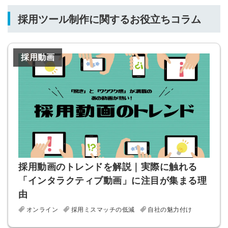
採用ツール制作に関するお役立ちコラム
採用動画
簡単10秒！無料会員登録
採用動画のトレンドを解説｜実際に触れる
「インタラクティブ動画」に注目が集まる理
ツをご利用する
必要です。
由
採用課題の解決、新しい採用の
ら
取り組みなどを取材したインタ
オンライン
採用ミスマッチの低減
自社の魅力付け
ビュー記事が読める