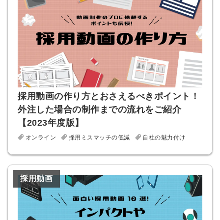
の許可なく投稿すること
ません
みんなの採用部があなたの許可なく投稿すること
はありません
採用動画の作り方とおさえるべきポイント！
外注した場合の制作までの流れをご紹介
【2023年度版】
オンライン
採用ミスマッチの低減
自社の魅力付け
採用動画