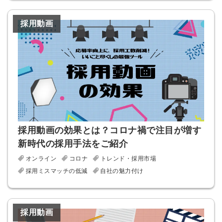
採用にまつわる独自の調査レポ
ートが届く
採用動画
採用に役立つ記事・資料が届く
メールアドレス
※ログインIDとなります
ンする
利用規約
と
個人情報の取り扱い
について
採用動画の効果とは？コロナ禍で注目が増す
同意のうえ
お忘れですか？
新時代の採用手法をご紹介
登録する
オンライン
コロナ
トレンド・採用市場
採用ミスマッチの低減
自社の魅力付け
Dでログイン
他サービスIDで登録
採用動画