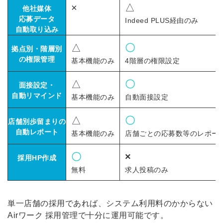
×
△
他社媒体
応募データ
Indeed PLUS経由のみ
自動取り込み
△
〇
拠点別・階層別
の権限管理
基本機能のみ
4階層の権限設定
△
〇
面接設定・
自動リマインド
基本機能のみ
自動面接設定
△
〇
店舗別歩留まりの
自動レポート
基本機能のみ
店舗ごとの応募数等のレポー
〇
×
採用HP作成
無料
求人投稿のみ
単一店舗の採用であれば、システム利用料のかからない
Airワーク 採用管理で十分に運用可能です。