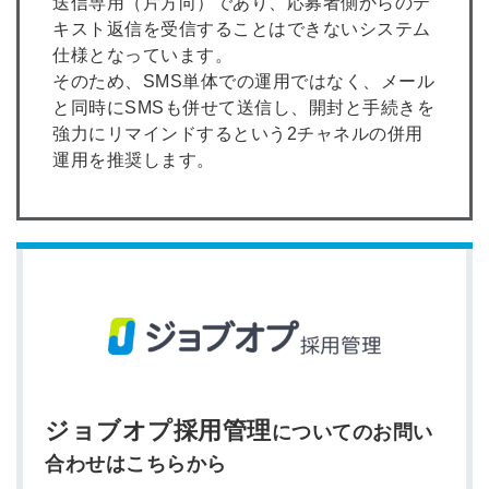
送信専用（片方向）であり、応募者側からのテ
キスト返信を受信することはできないシステム
※ログインIDとなります
ンする
仕様となっています。
利用規約
と
個人情報の取り扱い
について
そのため、SMS単体での運用ではなく、メール
同意のうえ
お忘れですか？
と同時にSMSも併せて送信し、開封と手続きを
登録する
強力にリマインドするという2チャネルの併用
運用を推奨します。
Dでログイン
他サービスIDで登録
の許可なく投稿すること
ません
みんなの採用部があなたの許可なく投稿すること
はありません
ジョブオプ採用管理
についてのお問い
合わせはこちらから