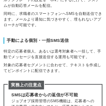
ムが自動応答メールを配信。
同時に、求職者のスマートフォンへSMSを自動送信でき
ます。メールより通知に気づきやすく、埋もれないアプ
ローチが可能です。
簡単10秒！無料会員登録
手動による個別・一括SMS送信
ツをご利用する
必要です。
採用課題の解決、新しい採用の
ら
特定の応募者個人、あるいは選考対象者へ一括して、手
取り組みなどを取材したインタ
動でメッセージを直接送信する運用も可能です。
ビュー記事が読める
対象の応募者セグメントに合わせて、テキストを作成し
採用にまつわる独自の調査レポ
ートが届く
てピンポイントに配信できます。
採用に役立つ記事・資料が届く
実務上の注意点
メールアドレス
SMSは応募者からの返信が不可能
ジョブオプ採用管理のSMS機能は、応募者への