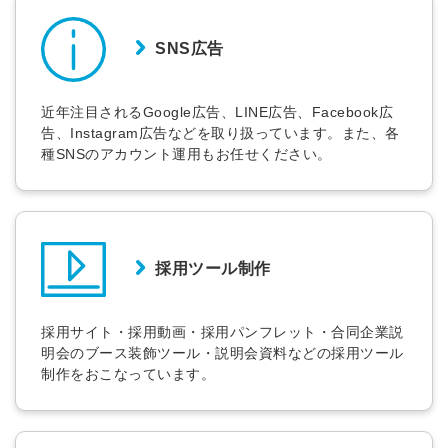
簡単10秒！無料会員登録
SNS広告
ツをご利用する
必要です。
近年注目されるGoogle広告、LINE広告、Facebook広
採用課題の解決、新しい採用の
ら
告、Instagram広告などを取り扱っています。また、各
取り組みなどを取材したインタ
種SNSのアカウント運用もお任せください。
ビュー記事が読める
採用にまつわる独自の調査レポ
ートが届く
採用に役立つ記事・資料が届く
採用ツール制作
メールアドレス
採用サイト・採用動画・採用パンフレット・合同企業説
明会のブース装飾ツール・説明会資料などの採用ツール
制作をおこなっています。
※ログインIDとなります
ンする
利用規約
と
個人情報の取り扱い
について
同意のうえ