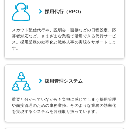
お忘れですか？
登録する
採用代行（RPO）
Dでログイン
スカウト配信代行や、説明会・面接などの日程設定、応
他サービスIDで登録
募者対応など、さまざまな業務で活用できる代行サービ
ス。採用業務の効率化と戦略人事の実現をサポートしま
す。
の許可なく投稿すること
ません
みんなの採用部があなたの許可なく投稿すること
はありません
採用管理システム
重要と分かっていながらも負担に感じてしまう採用管理
や面接管理のための事務業務。そのような業務の効率化
を実現するシステムを各種取り扱っています。