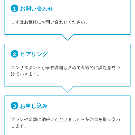
※ログインIDとなります
1
お問い合わせ
ンする
利用規約
と
個人情報の取り扱い
について
まずはお気軽にお問い合わせください。
同意のうえ
お忘れですか？
登録する
Dでログイン
2
ヒアリング
他サービスIDで登録
コンサルタントか潜在課題も含めて客観的に課題を見つ
けていきます。
の許可なく投稿すること
ません
みんなの採用部があなたの許可なく投稿すること
はありません
3
お申し込み
プランや金額に納得いただけましたら契約書を取り交わ
します。