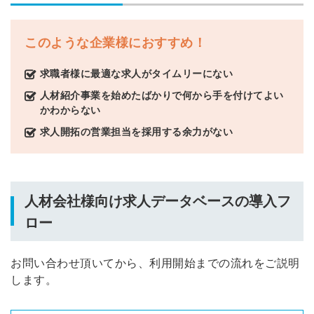
このような企業様におすすめ！
求職者様に最適な求人がタイムリーにない
簡単10秒！無料会員登録
人材紹介事業を始めたばかりで何から手を付けてよい
かわからない
ツをご利用する
必要です。
求人開拓の営業担当を採用する余力がない
採用課題の解決、新しい採用の
ら
取り組みなどを取材したインタ
ビュー記事が読める
採用にまつわる独自の調査レポ
人材会社様向け求人データベースの導入フ
ートが届く
ロー
採用に役立つ記事・資料が届く
お問い合わせ頂いてから、利用開始までの流れをご説明
メールアドレス
します。