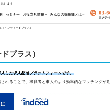
解説します
03-6
例
セミナー
お役立ち情報
みんなの採用部とは
電話受付 
PLUS（インディードプラス）
ィードプラス）
が新たに導入した求人配信プラットフォームです。
人が配信されることで、求職者と求人のより効率的なマッチングが