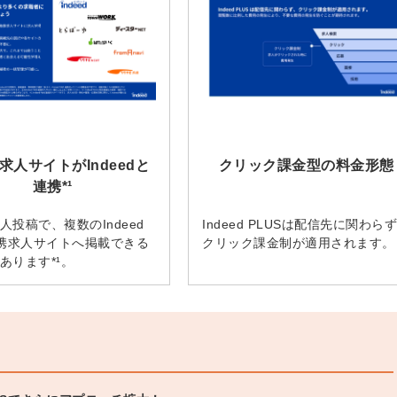
会員登録
解決
頼れる
メールアドレス
「採用パ
ートナ
求人サイトがIndeedと
クリック課金型の料金形態
ー」
※ログインIDとなり
連携*¹
ます
人投稿で、複数のIndeed
Indeed PLUSは配信先に関わら
みんなの採用部
連携求人サイトへ掲載できる
クリック課金制が適用されます。
利用規約
と
個人情報
あります*¹。
の特徴
の取り扱い
について
同意のうえ
採用に役立つ
ノウハウ資料
登
が届く
録
す
採用にまつわ