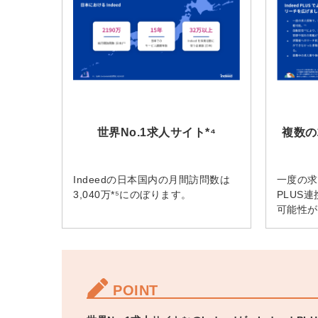
ログイン
全てのコンテンツをご利用す
るにはログインが必要です。
会員登録はこちら
世界No.1求人サイト*⁴
複数の
メールアドレス
Indeedの日本国内の月間訪問数は
一度の求
3,040万*⁵にのぼります。
PLUS
可能性が
パスワード
POINT