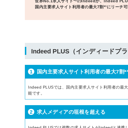
世界No.1求人サイト*⁴のIndeedが、Indeed
国内主要求人サイト利用者の最大7割*³にリーチ
ログイン
する
パスワードをお忘れですか？
Indeed PLUS（インディード
他サービスIDでログイン
1
国内主要求人サイト利用者の最大7割*
Indeed PLUSでは、国内主要求人サイト利用者
能です。
みんなの採用部があなたの許可
なく投稿することはありません
2
求人メディアの垣根を超える
Indeed PLUSでは複数の求人サイトがIndee