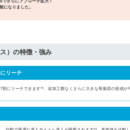
 PLUSでさらにアプローチ拡大！
る
る独自の調査
可能になりました。
レポートが届
く
採用課題の解
他サービスIDで登録
決、新しい採
プラス）の特徴・強み
用の取り組み
などを取材し
たインタビュ
²にリーチ
ー記事が読め
みんなの採用部があ
る
なたの許可なく投稿
することはありませ
の最大7割にリーチできます*³。追加工数なくさらに大きな母集団の形成が
ん
「自社の採用をよ
り良くしたい！」
という経営者や採
用担当者様のお役
に立てる情報を発
dと連携し、自動で最適な求人サイトへ求人が掲載されます*²。各媒体を比較