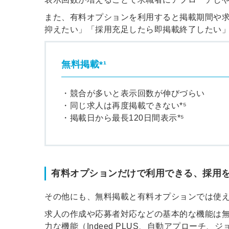
また、有料オプションを利用すると掲載期間や
抑えたい」「採用充足したら即掲載終了したい
ログイン
無料掲載*¹
全てのコンテンツをご利用す
るにはログインが必要です。
会員登録はこちら
・競合が多いと表示回数が伸びづらい
・同じ求人は再度掲載できない*⁵
メールアドレス
・掲載日から最長120日間表示*⁵
有料オプションだけで利用できる、採用を
パスワード
その他にも、無料掲載と有料オプションでは使
求人の作成や応募者対応などの基本的な機能は無
力な機能（Indeed PLUS、自動アプロー