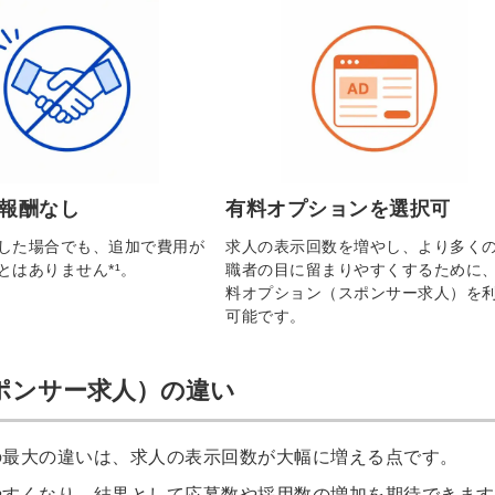
報酬なし
有料オプションを選択可
した場合でも、追加で費用が
求人の表示回数を増やし、より多く
とはありません*¹。
職者の目に留まりやすくするために
料オプション（スポンサー求人）を
可能です。
ポンサー求人）の違い
簡単10
採用課題
の最大の違いは、求人の表示回数が大幅に増える点です。
秒！無料
をともに
やすくなり、結果として応募数や採用数の増加を期待できます