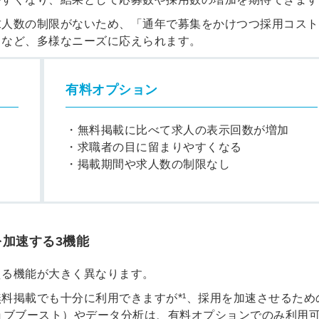
会員登録
解決
求人数の制限がないため、「通年で募集をかけつつ採用コスト
」など、多様なニーズに応えられます。
頼れる
メールアドレス
「採用パ
有料オプション
ートナ
・無料掲載に比べて求人の表示回数が増加
ー」
・求職者の目に留まりやすくなる
※ログインIDとなり
・掲載期間や求人数の制限なし
ます
みんなの採用部
利用規約
と
個人情報
の特徴
の取り扱い
について
同意のうえ
加速する3機能
採用に役立つ
ノウハウ資料
える機能が大きく異なります。
登
が届く
録
料掲載でも十分に利用できますが*¹、採用を加速させるため
す
チ、ジョブブースト）やデータ分析は、有料オプションでのみ利用
採用にまつわ