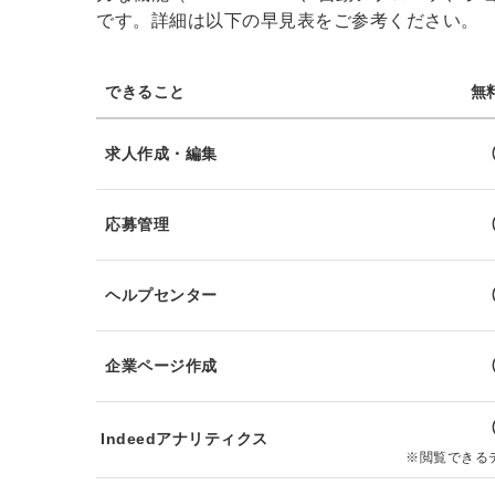
です。詳細は以下の早見表をご参考ください。
ログイン
する
できること
無
パスワードをお忘れですか？
求人作成・編集
応募管理
他サービスIDでログイン
ヘルプセンター
企業ページ作成
みんなの採用部があなたの許可
なく投稿することはありません
Indeedアナリティクス
※閲覧できる