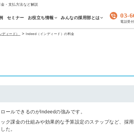
課金・支払方法など解説
03-6
例
セミナー
お役立ち情報
みんなの採用部とは
電話受付 
>
（インディード）
Indeed（インディード）の料金
ールできるのがIndeedの強みです。
リック課金の仕組みや効果的な予算設定のステップなど、採用
ました。