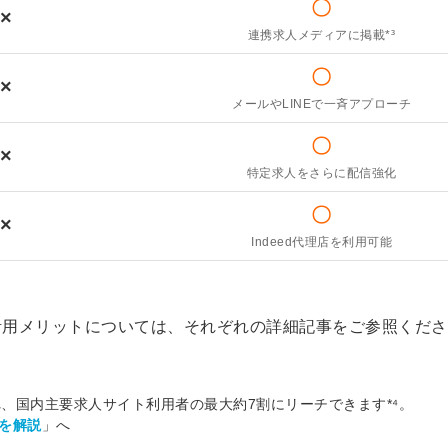
信してまいりま
〇
×
す。
連携求人メディアに掲載*³
〇
×
メールやLINEで一斉アプローチ
〇
×
特定求人をさらに配信強化
〇
×
Indeed代理店を利用可能
活用メリットについては、それぞれの詳細記事をご参照くださ
、国内主要求人サイト利用者の最大約7割にリーチできます*⁴。
トを解説
」へ