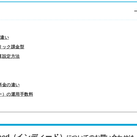
の違い
クリック課金型
算設定方法
る料金の違い
ナー）の運用手数料
deed（インディード）