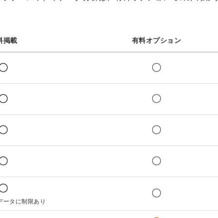
る
る独自の調査
レポートが届
く
料掲載
有料オプション
採用課題の解
〇
〇
他サービスIDで登録
決、新しい採
用の取り組み
〇
〇
などを取材し
たインタビュ
ー記事が読め
〇
〇
みんなの採用部があ
る
なたの許可なく投稿
することはありませ
ん
〇
〇
「自社の採用をよ
り良くしたい！」
という経営者や採
〇
〇
用担当者様のお役
データに制限あり
に立てる情報を発