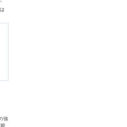
は
1/2
業種を教えてください
一つ選択してください
製造メーカ
IT
ー
不動産・建
医療・福祉
設
人材・求人
小売・流通
広告
コンサルテ
ホテル・飲
の強
ィング
食
可能