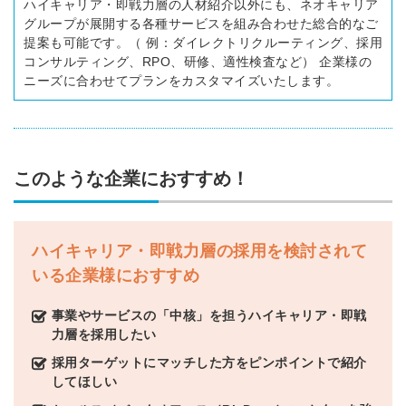
ハイキャリア・即戦力層の人材紹介以外にも、ネオキャリア
ートが届く
グループが展開する各種サービスを組み合わせた総合的なご
採用に役立つ記事・資料が届く
提案も可能です。（ 例：ダイレクトリクルーティング、採用
コンサルティング、RPO、研修、適性検査など） 企業様の
ニーズに合わせてプランをカスタマイズいたします。
メールアドレス
このような企業におすすめ！
※ログインIDとなります
ンする
利用規約
と
個人情報の取り扱い
について
同意のうえ
お忘れですか？
ハイキャリア・即戦力層の採用を検討されて
登録する
いる企業様におすすめ
事業やサービスの「中核」を担うハイキャリア・即戦
Dでログイン
力層を採用したい
他サービスIDで登録
採用ターゲットにマッチした方をピンポイントで紹介
してほしい