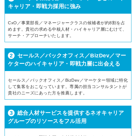
キャリア・即戦力採用に強み
CxO／事業部長／マネージャークラスの候補者が約8割を占
めます。貴社の求める中核人材・ハイキャリア層にむけて、
サーチ・アプローチいたします。
2
セールス／バックオフィス／BizDev／マー
ケターのハイキャリア・即戦力層に出会える
セールス／バックオフィス／BizDev／マーケター領域に特化
簡単10秒！無料会員登録
して集客をおこなっています。専属の担当コンサルタントが
貴社のニーズにあった方を推薦します。
ツをご利用する
必要です。
3
総合人材サービスを提供するネオキャリア
採用課題の解決、新しい採用の
ら
取り組みなどを取材したインタ
グループのリソースをフル活用
ビュー記事が読める
採用にまつわる独自の調査レポ