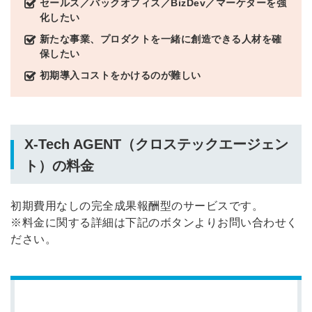
セールス／バックオフィス／BizDev／マーケターを強
の許可なく投稿すること
化したい
ません
みんなの採用部があなたの許可なく投稿すること
新たな事業、プロダクトを一緒に創造できる人材を確
はありません
保したい
初期導入コストをかけるのが難しい
X-Tech AGENT（クロステックエージェン
ト）の料金
初期費用なしの完全成果報酬型のサービスです。
※料金に関する詳細は下記のボタンよりお問い合わせく
ださい。