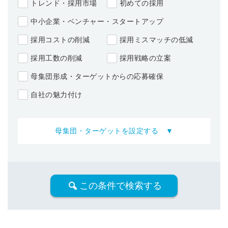
トレンド・採用市場
初めての採用
採用に役立つ記事・資料が届く
中小企業・ベンチャー・スタートアップ
採用コストの削減
採用ミスマッチの低減
メールアドレス
採用工数の削減
採用戦略の立案
母集団形成・ターゲットからの応募確保
※ログインIDとなります
自社の魅力付け
ンする
利用規約
と
個人情報の取り扱い
について
同意のうえ
お忘れですか？
母集団・ターゲットを設定する ▼
登録する
Dでログイン
他サービスIDで登録
この条件で検索する