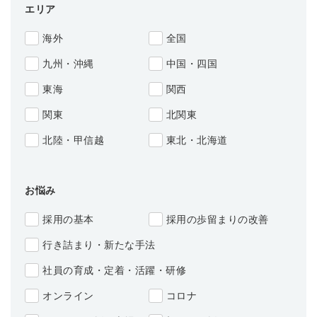
エリア
海外
全国
九州・沖縄
中国・四国
東海
関西
関東
北関東
北陸・甲信越
東北・北海道
簡単10秒！無料会員登録
お悩み
採用の基本
採用の歩留まりの改善
ツをご利用する
必要です。
行き詰まり・新たな手法
採用課題の解決、新しい採用の
ら
取り組みなどを取材したインタ
社員の育成・定着・活躍・研修
ビュー記事が読める
オンライン
コロナ
採用にまつわる独自の調査レポ
ートが届く