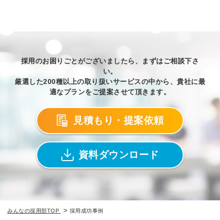
の許可なく投稿すること
ません
みんなの採用部があなたの許可なく投稿すること
はありません
採用のお困りごとがございましたら、まずはご相談下さ
い。
厳選した200種以上の取り扱いサービスの中から、貴社に最
適なプランをご提案させて頂きます。
見積もり・提案依頼
資料ダウンロード
>
みんなの採用部TOP
採用成功事例