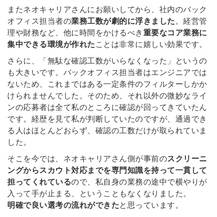
またネオキャリアさんにお願いしてから、社内のバック
オフィス担当者の
業務工数が劇的に浮きました
。経営管
理や財務など、他に時間をかけるべき
重要なコア業務に
集中できる環境が作れた
ことは非常に嬉しい効果です。
さらに、「無駄な確認工数がいらなくなった」というの
も大きいです。バックオフィス担当者はエンジニアでは
ないため、これまではある一定条件のフィルターしかか
けられませんでした。そのため、それ以外の微妙なライ
ンの応募者は全て私のところに確認が回ってきていたん
です。経歴を見て私が判断していたのですが、通過でき
る人はほとんどおらず、確認の工数だけが取られていま
した。
そこを今では、ネオキャリアさん側が事前の
スクリーニ
ングからスカウト対応までを専門知識を持って一貫して
担ってくれている
ので、私自身の業務の途中で横やりが
入って手が止まる、ということもなくなりました。
明確で良い選考の流れができた
と思っています。