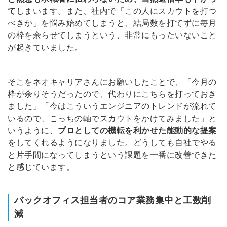
※ログインIDとなります
て
しまいます。また、社内で「この人にスカウトを打つ
ンする
べきか」を悩み始めてしまうと、結局数を打てずに毎月
利用規約
と
個人情報の取り扱い
について
同意のうえ
の枠を余らせてしまうという、非常にもったいないこと
お忘れですか？
が起きていました。
登録する
そこをネオキャリアさんにお願いしたことで、「今月の
Dでログイン
枠が余りそうだったので、代わりにこちらを打っておき
他サービスIDで登録
ました」「今はこういうエンジニアのトレンドが流れて
いるので、こっちの軸でスカウトをかけてみました」と
いうように、
プロとしての機転を利かせた能動的な提案
をしてくれるようになりました。どうしても自社でやる
の許可なく投稿すること
ません
と片手間になってしまうという課題を一番に改善できた
みんなの採用部があなたの許可なく投稿すること
はありません
と感じています。
バックオフィス担当者のコア業務集中と工数削
減