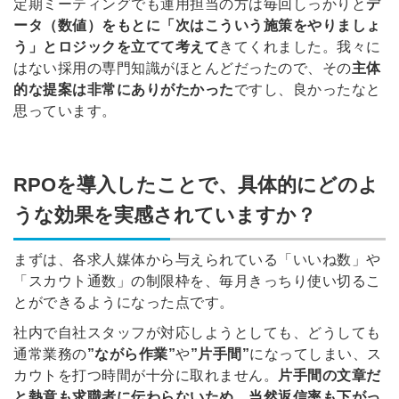
定期ミーティングでも運用担当の方は毎回しっかりと
デ
ータ（数値）をもとに「次はこういう施策をやりましょ
う」とロジックを立てて考えて
きてくれました。我々に
はない採用の専門知識がほとんどだったので、その
主体
的な提案は非常にありがたかった
ですし、良かったなと
簡単10秒！無料会員登録
思っています。
ツをご利用する
必要です。
採用課題の解決、新しい採用の
ら
RPOを導入したことで、具体的にどのよ
取り組みなどを取材したインタ
ビュー記事が読める
うな効果を実感されていますか？
採用にまつわる独自の調査レポ
ートが届く
まずは、各求人媒体から与えられている「いいね数」や
採用に役立つ記事・資料が届く
「スカウト通数」の制限枠を、毎月きっちり使い切るこ
とができるようになった点です。
メールアドレス
社内で自社スタッフが対応しようとしても、どうしても
通常業務の
”ながら作業”
や
”片手間”
になってしまい、ス
カウトを打つ時間が十分に取れません。
片手間の文章だ
と熱意も求職者に伝わらないため、当然返信率も下がっ