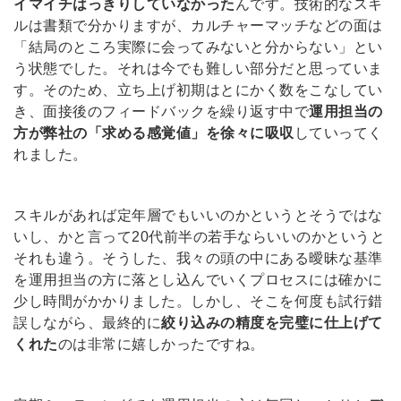
イマイチはっきりしていなかった
んです。技術的なスキ
ルは書類で分かりますが、カルチャーマッチなどの面は
「結局のところ実際に会ってみないと分からない」とい
う状態でした。それは今でも難しい部分だと思っていま
す。そのため、立ち上げ初期はとにかく数をこなしてい
き、面接後のフィードバックを繰り返す中で
運用担当の
方が弊社の「求める感覚値」を徐々に吸収
していってく
れました。
スキルがあれば定年層でもいいのかというとそうではな
いし、かと言って20代前半の若手ならいいのかというと
それも違う。そうした、我々の頭の中にある曖昧な基準
を運用担当の方に落とし込んでいくプロセスには確かに
少し時間がかかりました。しかし、そこを何度も試行錯
誤しながら、最終的に
絞り込みの精度を完璧に仕上げて
くれた
のは非常に嬉しかったですね。