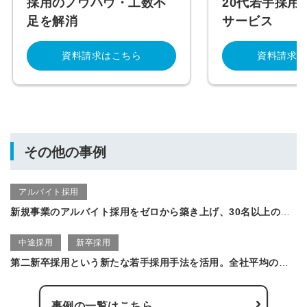
採用のノウハウ・工数不
20代若手採用
足を解消
サービス
資料請求はこちら
資料請求は
その他の事例
アルバイト採用
新規事業のアルバイト採用をゼロから築き上げ、30名以上の採用から定着に成功！
中途採用
新卒採用
第二新卒採用という新たな若手採用手法を活用。全社平均の倍以上の選考通過率で、採用した人材の質も高く満足しています
事例の一覧はこちら