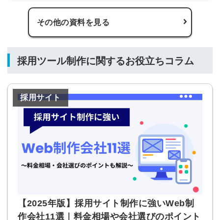
その他の資料を見る
採用ツール制作に関するお役立ちコラム
簡単10秒！無料会員登録
採用サイト
ツをご利用する
必要です。
採用課題の解決、新しい採用の
ら
取り組みなどを取材したインタ
ビュー記事が読める
採用にまつわる独自の調査レポ
ートが届く
採用に役立つ記事・資料が届く
【2025年版】採用サイト制作に強いWeb制
メールアドレス
作会社11選｜料金相場や会社選びのポイント