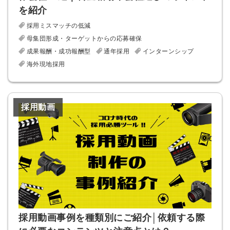
を紹介
採用ミスマッチの低減
母集団形成・ターゲットからの応募確保
※ログインIDとなります
ンする
成果報酬・成功報酬型
通年採用
インターンシップ
利用規約
と
個人情報の取り扱い
について
海外現地採用
同意のうえ
お忘れですか？
登録する
採用動画
Dでログイン
他サービスIDで登録
の許可なく投稿すること
ません
みんなの採用部があなたの許可なく投稿すること
はありません
採用動画事例を種類別にご紹介│依頼する際