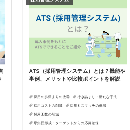
会員登録
解決
頼れる
メールアドレス
「採用パ
ートナ
ー」
※ログインIDとなり
ます
向
ATS（採用管理システム）とは？機能や
つ
事例、メリットや比較ポイントを解説
みんなの採用部
利用規約
と
個人情報
の特徴
の取り扱い
について
同意のうえ
採用の歩留まりの改善
行き詰まり・新たな手法
採用に役立つ
採用コストの削減
採用ミスマッチの低減
ノウハウ資料
登
採用工数の削減
が届く
録
母集団形成・ターゲットからの応募確保
す
採用にまつわ