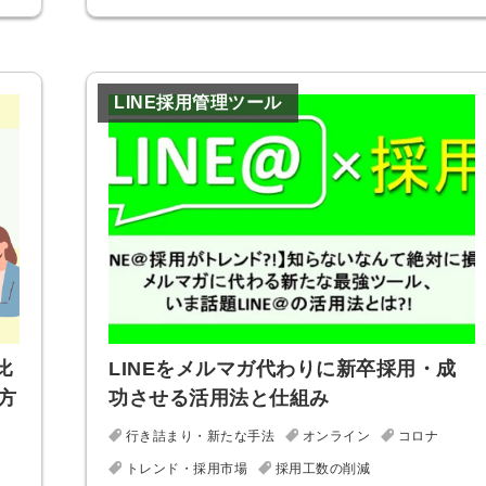
る
る独自の調査
レポートが届
く
LINE採用管理ツール
採用課題の解
他サービスIDで登録
決、新しい採
用の取り組み
などを取材し
たインタビュ
ー記事が読め
みんなの採用部があ
る
なたの許可なく投稿
することはありませ
ん
「自社の採用をよ
比
LINEをメルマガ代わりに新卒採用・成
り良くしたい！」
方
功させる活用法と仕組み
という経営者や採
用担当者様のお役
行き詰まり・新たな手法
オンライン
コロナ
に立てる情報を発
トレンド・採用市場
採用工数の削減