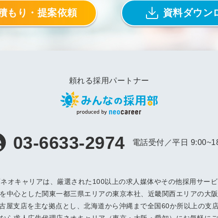
積もり・提案依頼
資料ダウン
頼れる採用パートナー
03-6633-2974
電話受付／平日 9:00~18
ネオキャリアは、厳選された100以上の求人媒体やその他採用サー
を中心とした関東一都三県エリアの東京本社、近畿関西エリアの大
古屋支店を主な拠点とし、北海道から沖縄まで全国60か所以上の支
なら求人広告代理店ネオキャリア（東京・大阪・愛知）にお気軽に