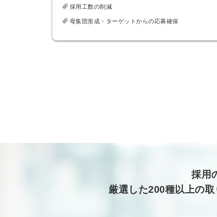
採用工数の削減
母集団形成・ターゲットからの応募確保
採用
厳選した200種以上の