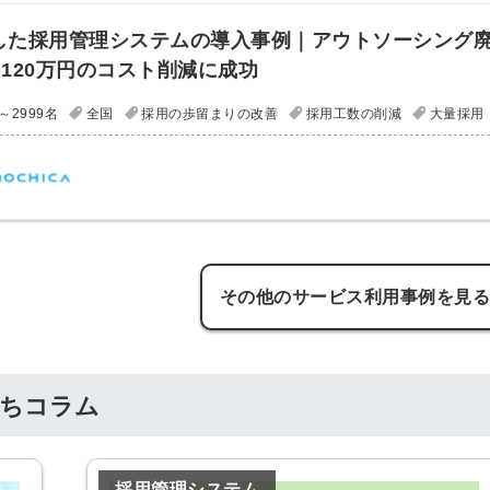
携した採用管理システムの導入事例｜アウトソーシング
120万円のコスト削減に成功
～2999名
全国
採用の歩留まりの改善
採用工数の削減
大量採用
その他のサービス利用事例を見
立ちコラム
簡単10
採用課題
秒！無料
をともに
採用管理システム