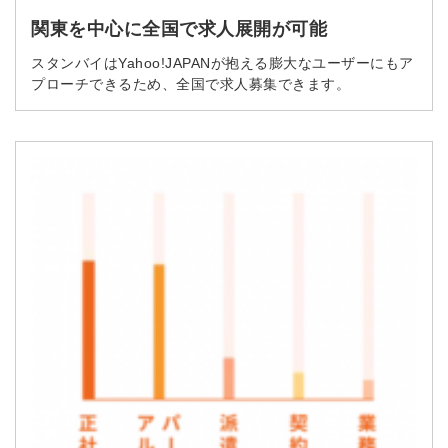
同意のうえ
お忘れですか？
関東を中心に全国で求人展開が可能
登録する
スタンバイはYahoo!JAPANが抱える膨大なユーザーにもア
プローチできるため、全国で求人募集できます。
Dでログイン
他サービスIDで登録
の許可なく投稿すること
ません
みんなの採用部があなたの許可なく投稿すること
はありません