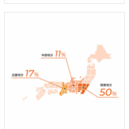
簡単10秒！無料会員登録
ツをご利用する
必要です。
採用課題の解決、新しい採用の
ら
取り組みなどを取材したインタ
ビュー記事が読める
採用にまつわる独自の調査レポ
ートが届く
採用に役立つ記事・資料が届く
メールアドレス
※ログインIDとなります
ンする
利用規約
と
個人情報の取り扱い
について