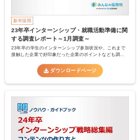
ートが届く
採用に役立つ記事・資料が届く
新卒採用
23年卒インターンシップ・就職活動準備に関
メールアドレス
する調査レポート～1月調査～
23年卒の学生のインターンシップ参加状況や、これまで
接触した企業で好印象だった企業のポイントなども調...
※ログインIDとなります
ンする
ダウンロードページ
利用規約
と
個人情報の取り扱い
について
同意のうえ
お忘れですか？
登録する
Dでログイン
他サービスIDで登録