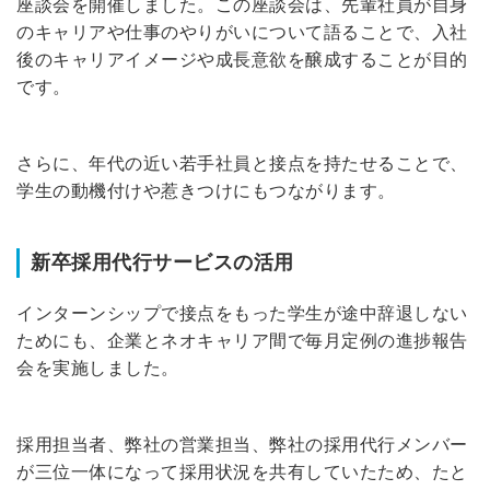
座談会を開催しました。
この座談会は、先輩社員が自身
登録する
のキャリアや仕事のやりがいについて語ることで、入社
後のキャリアイメージや成長意欲を醸成することが目的
Dでログイン
です。
他サービスIDで登録
さらに、年代の近い若手社員と接点を持たせることで、
学生の動機付けや惹きつけにもつながります。
の許可なく投稿すること
ません
みんなの採用部があなたの許可なく投稿すること
はありません
新卒採用代行サービスの活用
インターンシップで接点をもった学生が途中辞退しない
ためにも、企業とネオキャリア間で毎月定例の進捗報告
会を実施しました。
採用担当者、弊社の営業担当、弊社の採用代行メンバー
が三位一体になって採用状況を共有していたため、たと