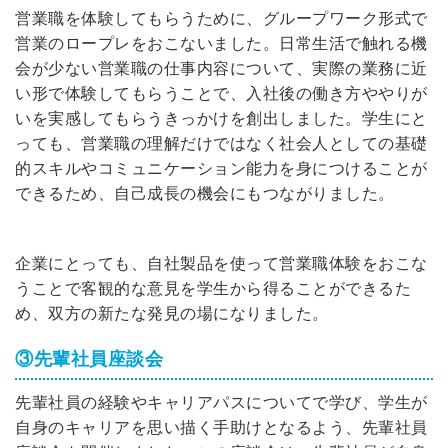
簡単10秒！無料会員登録
営業職を体験してもらうために、グループワーク形式で
営業のロープレをおこないました。
日常生活で触れる機
ツをご利用する
会が少ない営業職の仕事内容について、実際の業務に近
必要です。
い形で体験してもらうことで、入社後の働き方ややりが
採用課題の解決、新しい採用の
ら
いを実感してもらうきっかけを創出しました。
学生にと
取り組みなどを取材したインタ
ビュー記事が読める
っても、営業職の理解だけではなく社会人としての基礎
的スキルやコミュニケーション能力を身につけることが
採用にまつわる独自の調査レポ
ートが届く
できるため、自己成長の機会にもつながりました。
採用に役立つ記事・資料が届く
企業にとっても、自社製品を使って営業職体験をおこな
メールアドレス
うことで客観的な意見を学生から得ることができるた
め、双方の新たな発見の場になりました。
③先輩社員座談会
※ログインIDとなります
ンする
先輩社員の経験やキャリアパスについてで学び、学生が
利用規約
と
個人情報の取り扱い
について
同意のうえ
自身のキャリアを思い描く手助けとなるよう、先輩社員
お忘れですか？