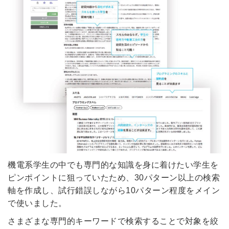
簡単10秒！無料会員登録
ツをご利用する
必要です。
採用課題の解決、新しい採用の
ら
取り組みなどを取材したインタ
ビュー記事が読める
採用にまつわる独自の調査レポ
ートが届く
機電系学生の中でも専門的な知識を身に着けたい学生を
採用に役立つ記事・資料が届く
ピンポイントに狙っていたため、30パターン以上の検索
軸を作成し、試行錯誤しながら10パターン程度をメイン
で使いました。
メールアドレス
さまざまな専門的キーワードで検索することで対象を絞