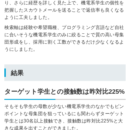
り、さらに経歴を詳しく見た上で、機電系学生の個性を
把握したスカウトメールを送ることで返信率も良くなる
※ログインIDとなります
ンする
ように工夫しました。
利用規約
と
個人情報の取り扱い
について
検索軸は経験や希望職種、プログラミング言語など自社
同意のうえ
お忘れですか？
に合いそうな機電系学生のみに絞ることで質の高い母集
登録する
団形成をし、採用に割く工数ができるだけ少なくなるよ
うにしました。
Dでログイン
他サービスIDで登録
結果
ターゲット学生との接触数は昨対比225%
の許可なく投稿すること
ません
みんなの採用部があなたの許可なく投稿すること
はありません
そもそも学生の母数が少ない機電系学生のなかでもピン
ポイントな母集団を狙っているにも関わらずターゲット
学生とは30名以上接触でき、接触数は昨対比225%と大
きな成果を出すことができました。