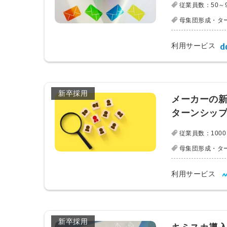
従業員数：50～
母集団形成・タ
ログイン
利用サービス
全てのコンテンツをご利用す
るにはログインが必要です。
会員登録はこちら
新卒採用
メーカーの新
ターンシッ
メールアドレス
従業員数：1000
母集団形成・タ
パスワード
利用サービス
新卒採用