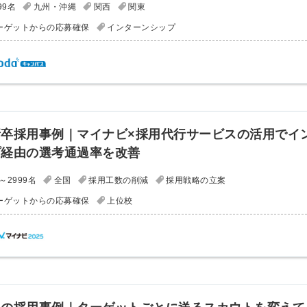
99名
九州・沖縄
関西
関東
会員登録
解決
ーゲットからの応募確保
インターンシップ
頼れる
メールアドレス
「採用パ
ートナ
卒採用事例｜マイナビ×採用代行サービスの活用でイ
ー」
※ログインIDとなり
プ経由の選考通過率を改善
ます
～2999名
全国
採用工数の削減
採用戦略の立案
みんなの採用部
利用規約
と
個人情報
ーゲットからの応募確保
上位校
の特徴
の取り扱い
について
同意のうえ
採用に役立つ
ノウハウ資料
登
が届く
録
す
採用にまつわ