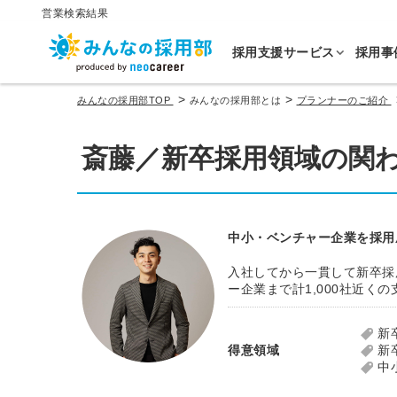
営業検索結果
採用支援サービス
採用事
>
>
みんなの採用部TOP
みんなの採用部とは
プランナーのご紹介
斎藤／新卒採用領域の関
中小・ベンチャー企業を採用
入社してから一貫して新卒採
ー企業まで計1,000社近
新
得意領域
新
中