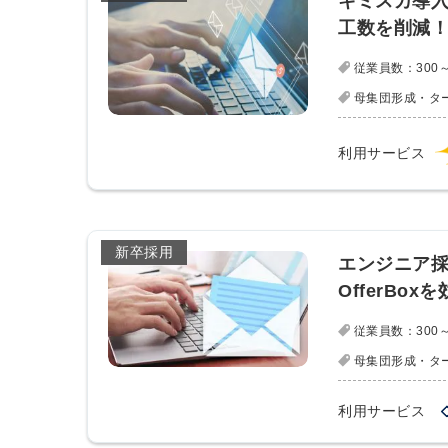
キミスカ導
ログイン
工数を削減
する
従業員数：300～
母集団形成・タ
パスワードをお忘れですか？
利用サービス
他サービスIDでログイン
新卒採用
エンジニア採
OfferBo
従業員数：300～
みんなの採用部があなたの許可
母集団形成・タ
なく投稿することはありません
利用サービス