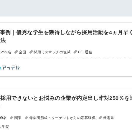
用事例｜優秀な学生を獲得しながら採用活動を4ヵ月早
方法
299名
全国
採用ミスマッチの低減
IT・通信
採用できないとお悩みの企業が内定出し昨対250％を
法
99名
関東
母集団形成・ターゲットからの応募確保
機電系
大学院