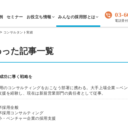
03-6
例
セミナー
お役立ち情報
みんなの採用部とは
電話受付 
>
コンサルタント実績
わった記事一覧
成功に導く戦略を
用のコンサルティングをおこなう部署に携わる。大手上場企業～ベン
くの支援を経験し、現在は新規営業部門の責任者として従事。
卒採用全般
卒採用コンサルティング
小・ベンチャー企業の採用支援