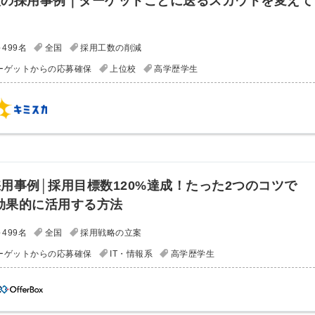
入の採用事例｜ターゲットごとに送るスカウトを変えて
る
る独自の調査
！
レポートが届
499名
全国
採用工数の削減
く
ーゲットからの応募確保
上位校
高学歴学生
採用課題の解
他サービスIDで登録
決、新しい採
用の取り組み
などを取材し
たインタビュ
ー記事が読め
用事例│採用目標数120%達成！たった2つのコツで
みんなの採用部があ
る
なたの許可なく投稿
xを効果的に活用する方法
することはありませ
ん
「自社の採用をよ
499名
全国
採用戦略の立案
り良くしたい！」
ーゲットからの応募確保
IT・情報系
高学歴学生
という経営者や採
用担当者様のお役
に立てる情報を発