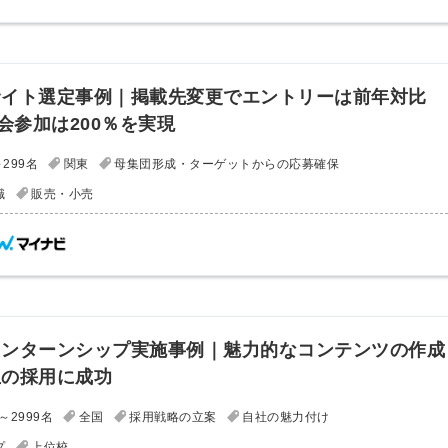
サイト選定事例｜掲載先変更でエントリーは前年対比
明会参加は200％を実現
299名
関東
母集団形成・ターゲットからの応募確保
職
販売・小売
インターンシップ実施事例｜魅力的なコンテンツの作成
生の採用に成功
～2999名
全国
採用戦略の立案
自社の魅力付け
プ
上位校