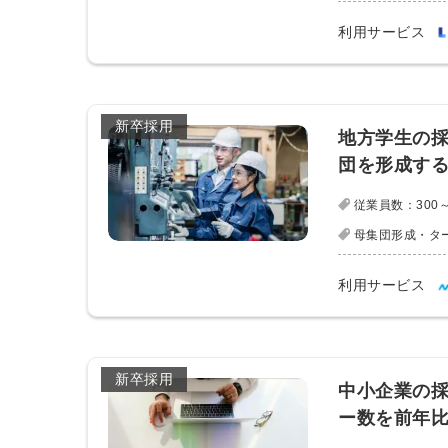
利用サービス
新卒採用
地方学生の採
団を形成す
従業員数：300～
母集団形成・タ
利用サービス
新卒採用
中小企業の
ー数を前年比