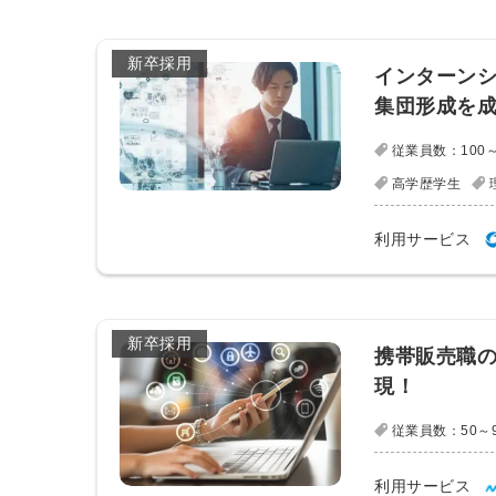
新卒採用
インターンシ
集団形成を
従業員数：100～
高学歴学生
利用サービス
新卒採用
携帯販売職の
現！
従業員数：50～
利用サービス