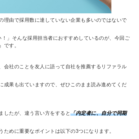
る
る独自の調査
レポートが届
の理由で採用数に達していない企業も多いのではないで
く
採用課題の解
い！」そんな採用担当者におすすめしているのが、今回ご
他サービスIDで登録
』です。
決、新しい採
用の取り組み
などを取材し
、会社のことを友人に語って自社を推薦するリファラル
たインタビュ
ー記事が読め
みんなの採用部があ
に成果も出ていますので、ぜひこのまま読み進めてくだ
る
なたの許可なく投稿
することはありませ
ん
「自社の採用をよ
り良くしたい！」
ましたが、違う言い方をすると
「
内定者に、自分で同期
という経営者や採
用担当者様のお役
うために重要なポイントは以下の3つになります。
に立てる情報を発