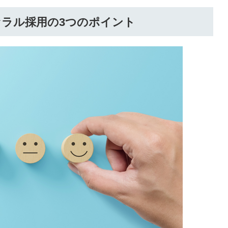
会員登録
解決
ァラル採用の3つのポイント
頼れる
メールアドレス
「採用パ
ートナ
ー」
※ログインIDとなり
ます
みんなの採用部
利用規約
と
個人情報
の特徴
の取り扱い
について
同意のうえ
採用に役立つ
ノウハウ資料
登
が届く
録
す
採用にまつわ