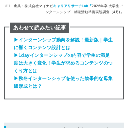
※1．出典：株式会社マイナビ
キャリアリサーチLab「
2026年卒 大学生 イ
※ログインIDとなります
ンターンシップ・就職活動準備実態調査（4月)」
ンする
利用規約
と
個人情報の取り扱い
について
同意のうえ
あわせて読みたい記事
お忘れですか？
登録する
▶インターンシップ動向を解説！最新版｜学生
に響くコンテンツ設計とは
Dでログイン
▶1dayインターンシップの内容で学生の満足
他サービスIDで登録
度は大きく変化！学生が求めるコンテンツのつ
くり方とは
▶秋冬インターンシップを使った効果的な母集
団形成とは？
の許可なく投稿すること
ません
みんなの採用部があなたの許可なく投稿すること
はありません