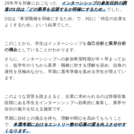
26年卒を対象におこなった、
インターンシップの参加目的の調
査の1位は「どの業界を志望するか明確にするため」
でした。
2位は「希望職種を明確にするため」で、3位に「特定の企業を
よくするため」という結果でした。
簡単10秒！無料会員登録
このことから、学生はインターンシップを
自己分析と業界分析
の機会
としていることがわかります。
ツをご利用する
必要です。
さらに、インターンシップへの参加希望時期が年々早まってお
採用課題の解決、新しい採用の
ら
り、低学年のうちから業界・職種に対する理解を深め、自身の
取り組みなどを取材したインタ
適性を見極めながら、早期に選考準備を進める学生が増えてい
ビュー記事が読める
ます。
採用にまつわる独自の調査レポ
ートが届く
このような背景を踏まえると、企業に求められるのは情報収集
採用に役立つ記事・資料が届く
段階にある学生をインターンシップへ効果的に集客し、業界や
自社の魅力を伝える施策です。
メールアドレス
早期に自社との接点を持ち、理解や関心を高めてもらうこと
で、
本選考期におけるエントリー数や応募の質を向上させやす
くなります。