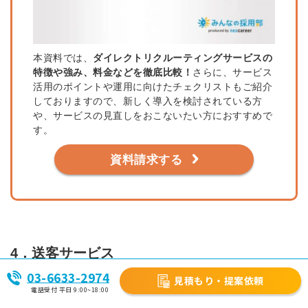
本資料では、
ダイレクトリクルーティングサービスの
特徴や強み、料金などを徹底比較！
さらに、サービス
活用のポイントや運用に向けたチェクリストもご紹介
しておりますので、新しく導入を検討されている方
や、サービスの見直しをおこないたい方におすすめで
す。
資料請求する
4．送客サービス
03-6633-2974
見積もり・提案依頼
送客サービスとは、インターンシップ参加学生を企業に代わっ
電話受付 平日 9:00~18:00
て選定し、送り込むサービスです。