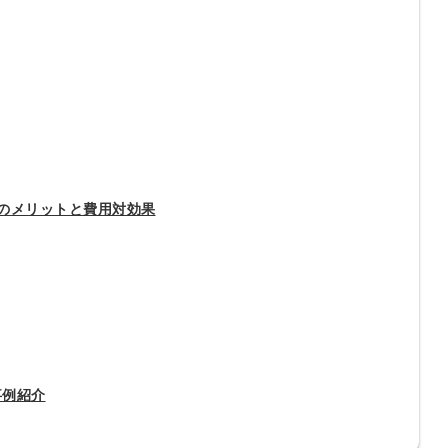
会員登録
解決
頼れる
メールアドレス
「採用パ
ートナ
ー」
つのメリットと費用対効果
※ログインIDとなり
ます
みんなの採用部
利用規約
と
個人情報
の特徴
の取り扱い
について
同意のうえ
採用に役立つ
ノウハウ資料
登
事例紹介
が届く
録
す
採用にまつわ