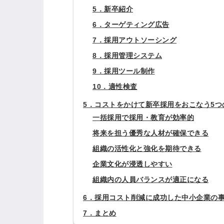
5．新卒紹介
6．ターゲティング広告
7．採用アウトソーシング
ログイン
8．採用管理システム
全てのコンテンツをご利用す
9．採用ツール制作
るにはログインが必要です。
10．適性検査
会員登録はこちら
5．コストをかけて新卒採用をおこなう5
メールアドレス
一括採用で採用・教育が効率的
将来を担う優秀な人材が確保できる
組織の活性化と強化を期待できる
企業文化が浸透しやすい
パスワード
組織内の人員バランスが適正になる
6．採用コスト削減に成功した中小企業の
7．まとめ