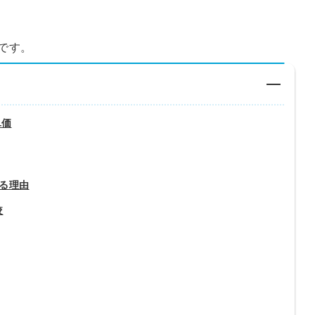
です。
単価
る理由
較