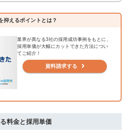
る
る独自の調査
レポートが届
を抑えるポイントとは？
く
採用課題の解
業界が異なる3社の採用成功事例をもとに、
他サービスIDで登録
決、新しい採
採用単価が大幅にカットできた方法につい
用の取り組み
てご紹介！
などを取材し
資料請求する
たインタビュ
ー記事が読め
みんなの採用部があ
る
なたの許可なく投稿
することはありませ
ん
「自社の採用をよ
り良くしたい！」
という経営者や採
用担当者様のお役
かる料金と採用単価
に立てる情報を発