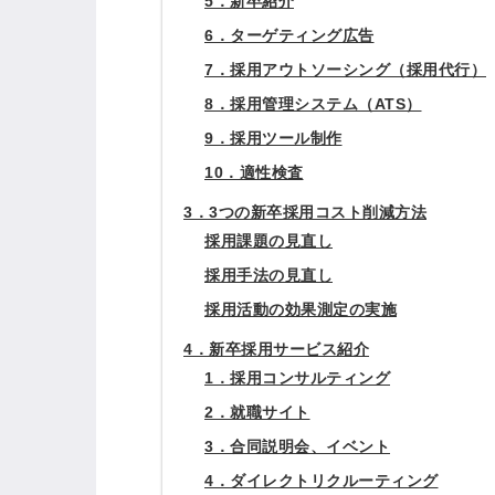
5．新卒紹介
6．ターゲティング広告
7．採用アウトソーシング（採用代行）
8．採用管理システム（ATS）
9．採用ツール制作
10．適性検査
3．3つの新卒採用コスト削減方法
採用課題の見直し
採用手法の見直し
採用活動の効果測定の実施
4．新卒採用サービス紹介
1．採用コンサルティング
2．就職サイト
3．合同説明会、イベント
4．ダイレクトリクルーティング