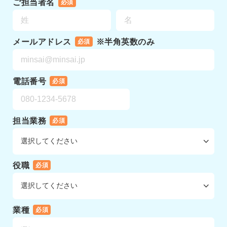
ご担当者名
必須
メールアドレス
※半角英数のみ
必須
電話番号
必須
担当業務
必須
役職
必須
業種
必須