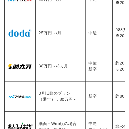
※202
988万
25万円～/月
中途
※202
中途
約20
38万円～/3ヵ月
新卒
※202
3月以降のプラン
新卒
約80
（通年）：80万円～
紙面＋Web版の場合
中途
非公開