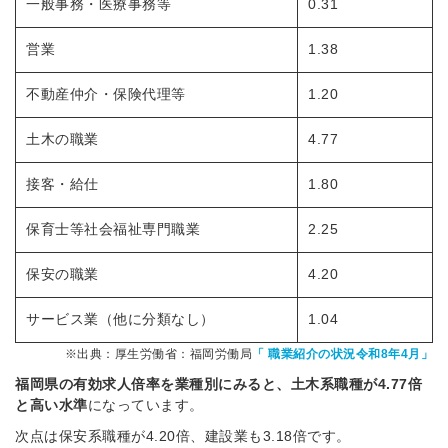
一般事務・医療事務等
0.31
営業
1.38
不動産仲介・保険代理等
1.20
土木の職業
4.77
接客・給仕
1.80
保育士等社会福祉専門職業
2.25
保安の職業
4.20
サービス業（他に分類なし）
1.04
※出典：厚生労働省：福岡労働局
「
職業紹介の状況令和8年4月」
福岡県の有効求人倍率を業種別にみると、土木系職種が4.77
倍
と高い水準
になっています。
次点は保安系職種が4.20倍、建設業も3.18倍です。