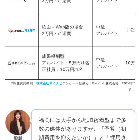
3万円～/1週間
アルバイト
紙面＋Web版の場合
中途
非公開
2万円～/1週間
アルバイト
成果報酬型
中途
アルバイト：5万円/1名
10万
アルバイト
正社員：10万円/1名
*¹調査実施機関：
株式会社マイナビ
アンケート提供元：DataLab株式会社（2024年5
⽉
）
福岡には大手から地域密着型まで多
数の媒体がありますが、「予算（初
期費用を抑えたいか）」と「採用タ
船越