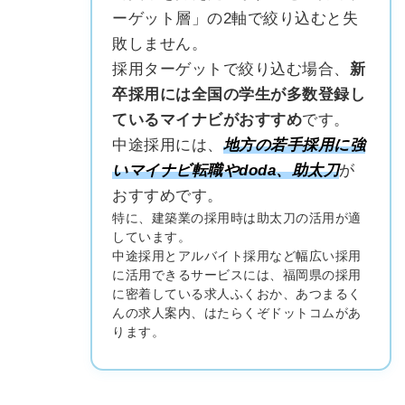
ーゲット層」の2軸で絞り込むと失
敗しません。
採用ターゲットで絞り込む場合、
新
卒採用には全国の学生が多数登録し
簡単10秒！無料会員登録
ているマイナビがおすすめ
です。
中途採用には、
地方の若手採用に強
ツをご利用する
いマイナビ転職やdoda、助太刀
が
必要です。
採用課題の解決、新しい採用の
ら
おすすめです。
取り組みなどを取材したインタ
特に、建築業の採用時は助太刀の活用が適
ビュー記事が読める
しています。
採用にまつわる独自の調査レポ
中途採用とアルバイト採用など幅広い採用
ートが届く
に活用できるサービスには、福岡県の採用
に密着している求人ふくおか、あつまるく
採用に役立つ記事・資料が届く
んの求人案内、はたらくぞドットコムがあ
ります。
メールアドレス