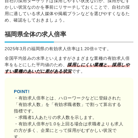
自社の採用ターゲットは採用しやすい状況なのか、採用がむず
かしい状況なのかを事前にリサーチしておくことで、自社の採
用に適している求人媒体や掲載プランなどを選びやすくなるた
め、確認をしておきましょう。
福岡県全体の求人倍率
2025年3月の福岡県の有効求人倍率は1.20倍
です。
※
全国平均並みの水準といえますがさまざまな業種の有効求人倍
率をもとにした
平均値のため、
採用しにくい業種と、採用しや
すい業種のあいだに差がある状況
です。
POINT!
・有効求人倍率とは、ハローワークなどに登録された
「有効求人数」を「有効求職者数」で割って算出する
指標です。
・求職者1人あたりの求人数を示します。
・有効求人倍率が1.0を上回る場合は求職者よりも求人
の方が多く、企業にとって採用がむずかしい状況で
す。