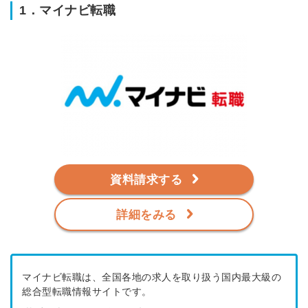
1．マイナビ転職
※ログインIDとなります
ンする
利用規約
と
個人情報の取り扱い
について
同意のうえ
お忘れですか？
登録する
Dでログイン
他サービスIDで登録
資料請求する
の許可なく投稿すること
詳細をみる
ません
みんなの採用部があなたの許可なく投稿すること
はありません
マイナビ転職は、全国各地の求人を取り扱う国内最大級の
総合型転職情報サイトです。