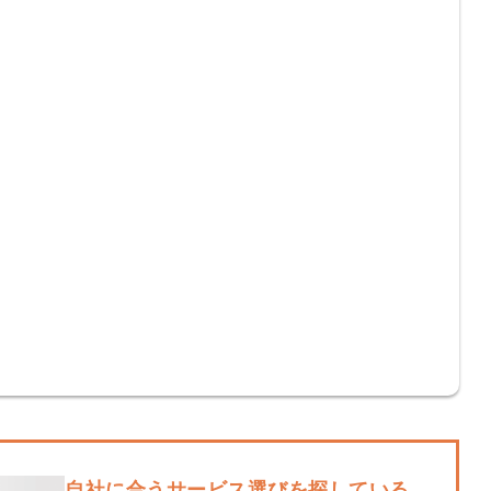
会員登録
解決
頼れる
メールアドレス
「採用パ
ートナ
ー」
※ログインIDとなり
ます
みんなの採用部
利用規約
と
個人情報
の特徴
の取り扱い
について
同意のうえ
採用に役立つ
ノウハウ資料
登
が届く
録
す
採用にまつわ
自社に合うサービス選びを探している