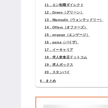
11．エン転職ダイレクト
12．Green（グリーン）
ログイン
13．Wantedly（ウォンテッドリー）
14．Offers（オファーズ）
全てのコンテンツをご利用す
15．engage（エンゲージ）
るにはログインが必要です。
16．paiza（パイザ）
会員登録はこちら
17．イーキャリア
メールアドレス
18．求人飲食店ドットコム
19．求人ボックス
20．スタンバイ
6．まとめ
パスワード