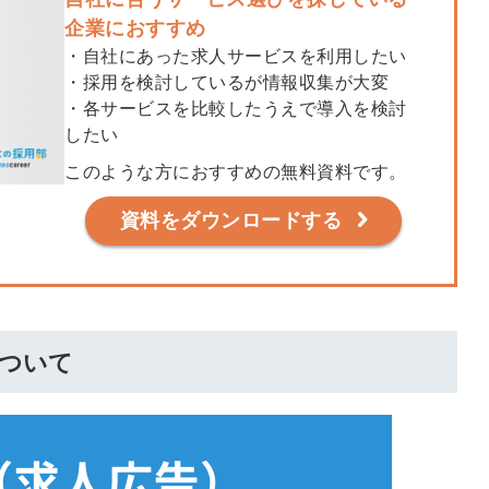
る
る独自の調査
企業におすすめ
レポートが届
・自社にあった求人サービスを利用したい
・採用を検討しているが情報収集が大変
く
・各サービスを比較したうえで導入を検討
採用課題の解
したい
他サービスIDで登録
決、新しい採
このような方におすすめの無料資料です。
用の取り組み
資料をダウンロードする
などを取材し
たインタビュ
ー記事が読め
みんなの採用部があ
る
なたの許可なく投稿
することはありませ
ん
について
「自社の採用をよ
り良くしたい！」
という経営者や採
用担当者様のお役
に立てる情報を発