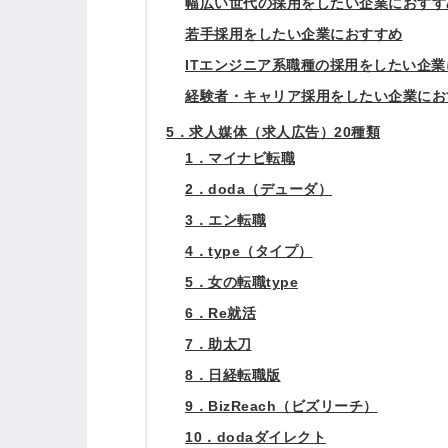
幅広い世代の採用をしたい企業におすす
若手採用をしたい企業におすすめ
ITエンジニア系職種の採用をしたい企
経験者・キャリア採用をしたい企業にお
5．求人媒体（求人広告）20種類
1．マイナビ転職
2．doda（デューダ）
3．エン転職
4．type（タイプ）
5．女の転職type
6．Re就活
7．助太刀
8．日経転職版
9．BizReach（ビズリーチ）
10．dodaダイレクト