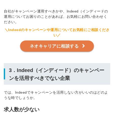
自社がキャンペーン運用すべきかや、Indeed（インディードの
運用についてお困りのことがあれば、お気軽にお問い合わせく
ださい。
＼Indeedのキャンペーンや運用についてお気軽にご相談くださ
簡単10秒！無料会員登録
い／
ツをご利用する
ネオキャリアに相談する
必要です。
採用課題の解決、新しい採用の
ら
取り組みなどを取材したインタ
ビュー記事が読める
3．Indeed（インディード）のキャンペー
採用にまつわる独自の調査レポ
ートが届く
ンを活用すべきでない企業
採用に役立つ記事・資料が届く
では、Indeedでキャンペーンを活用しない方がいいのはどのよ
うな時でしょうか。
メールアドレス
求人数が少ない