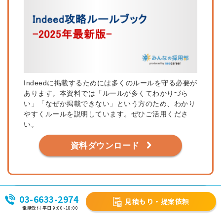
Indeedに掲載するためには多くのルールを守る必要が
あります。本資料では「ルールが多くてわかりづら
い」「なぜか掲載できない」という方のため、わかり
やすくルールを説明しています。ぜひご活用くださ
い。
資料ダウンロード
この事例・記事に関わった営業担当
03-6633-2974
見積もり・提案依頼
電話受付 平日 9:00~18:00
Indeed・求人ボックスを活用した“応募が