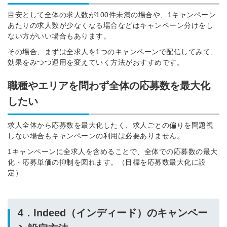
※ログインIDとなります
目安として全体の求人数が100件未満の場合や、1キャンペーン
ンする
あたりの求人数が少なくなる場合などはキャンペーン分けをし
利用規約
と
個人情報の取り扱い
について
ない方がいい場合もあります。
同意のうえ
お忘れですか？
その場合、まずは全求人を1つのキャンペーンで配信してみて、
登録する
効果をみつつ運用を変えていく方法がおすすめです。
職種やエリアを問わず全体の応募数を最大化
Dでログイン
したい
他サービスIDで登録
求人全体から応募数を最大化したく、求人ごとの偏りを問題視
しない場合もキャンペーンの利用は必要ありません。
1キャンペーンに全求人を含めることで、全体での応募数の最大
の許可なく投稿すること
ません
化・応募単価の抑制を図れます。（目標を応募数最大化に設
みんなの採用部があなたの許可なく投稿すること
はありません
定）
4．Indeed（インディード）のキャンペー