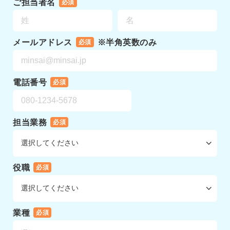
ご担当者名
必須
メールアドレス
※半角英数のみ
必須
電話番号
必須
担当業務
必須
役職
必須
業種
必須