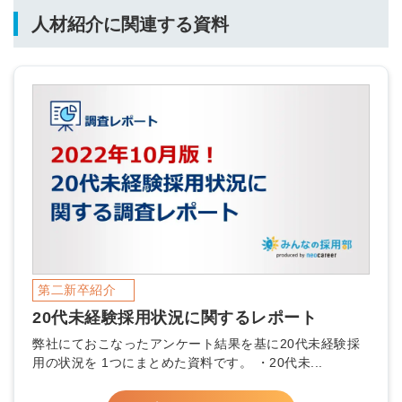
必要です。
人材紹介に関連する資料
採用課題の解決、新しい採用の
ら
取り組みなどを取材したインタ
ビュー記事が読める
採用にまつわる独自の調査レポ
ートが届く
採用に役立つ記事・資料が届く
メールアドレス
※ログインIDとなります
ンする
第二新卒紹介
利用規約
と
個人情報の取り扱い
について
20代未経験採用状況に関するレポート
同意のうえ
お忘れですか？
弊社にておこなったアンケート結果を基に20代未経験採
登録する
用の状況を 1つにまとめた資料です。 ・20代未...