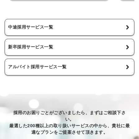
ログイン
全てのコンテンツをご利用する
にはログインが必要です。
採用課題の
会員登録はこちら
中途採用サービス一覧
取り組みな
ビュー記事
メールアドレス
採用にまつ
新卒採用サービス一覧
ートが届く
採用に役立
アルバイト採用サービス一覧
パスワード
メールアドレ
※ログインIDとな
ログインする
採用のお困りごとがございましたら、まずはご相談下さ
利用規約
と
個人情
い。
同
厳選した200種以上の取り扱いサービスの中から、貴社に最
パスワードをお忘れですか？
適なプランをご提案させて頂きます。