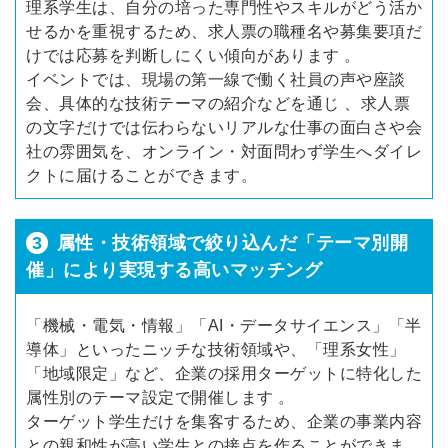
理系学生は、自分の培った専門性やスキルがどう活か
せるかを重視するため、求人票の職種名や募集要項だ
けでは応募を判断しにくい傾向があります 。
イベントでは、現場の第一線で働く社員の声や座談
会、具体的な技術テーマの紹介などを通じ 、求人票
の文字だけでは伝わらないリアルな仕事の面白さや会
社の雰囲気を、オンライン・対面問わず学生へダイレ
クトに届けることができます。
3
属性・技術領域で絞り込んだ「テーマ別開
催」により実現する高いマッチング
「機械・電気・情報」「AI・データサイエンス」「半
導体」といったニッチな技術領域や、「理系女性」
「地域限定」など、企業の採用ターゲットに特化した
属性別のテーマ設定で開催します 。
ターゲット学生だけを集客するため、企業の事業内容
との親和性が高い学生との接点を作ることができま