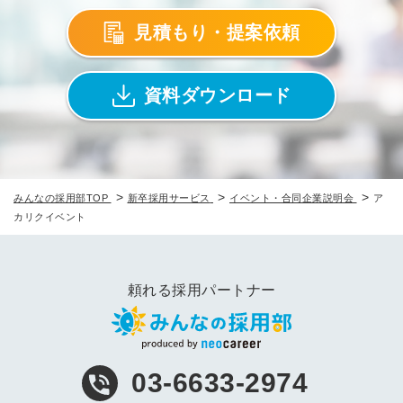
見積もり・提案依頼
他サービスIDでログイン
他サービ
資料ダウンロード
みんなの採用部があなたの許可なく投稿すること
はありません
みんなの採用部があな
はあ
>
>
>
みんなの採用部TOP
新卒採用サービス
イベント・合同企業説明会
ア
カリクイベント
頼れる採用パートナー
03-6633-2974