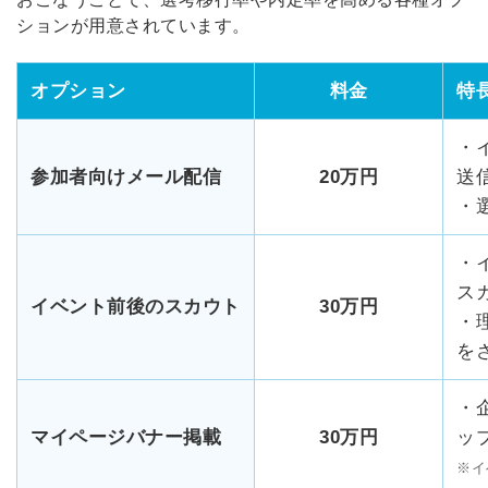
ションが用意されています。
オプション
料金
特
・
参加者向けメール配信
20万円
送
・
・
ス
イベント前後のスカウト
30万円
・
を
・
マイページバナー掲載
30万円
ッ
※イ