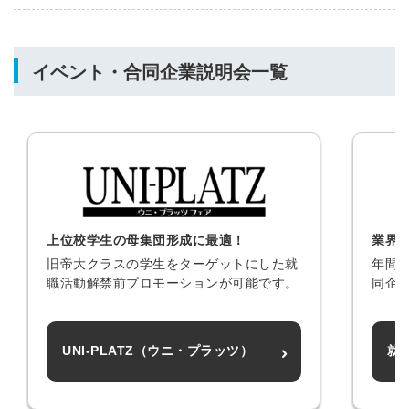
イベント・合同企業説明会一覧
上位校学生の母集団形成に最適！
業界
旧帝大クラスの学生をターゲットにした就
年間
職活動解禁前プロモーションが可能です。
同企
UNI-PLATZ（ウニ・プラッツ）
就
簡単10秒