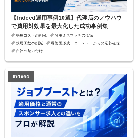
メールアドレス
【Indeed運用事例10選】代理店のノウハウ
で費用対効果を最大化した成功事例集
採用コストの削減
採用ミスマッチの低減
採用工数の削減
母集団形成・ターゲットからの応募確保
※ログインIDとなります
ンする
自社の魅力付け
利用規約
と
個人情報の取り扱い
について
同意のうえ
お忘れですか？
登録する
Indeed
Dでログイン
他サービスIDで登録
の許可なく投稿すること
ません
みんなの採用部があなたの許可なく投稿すること