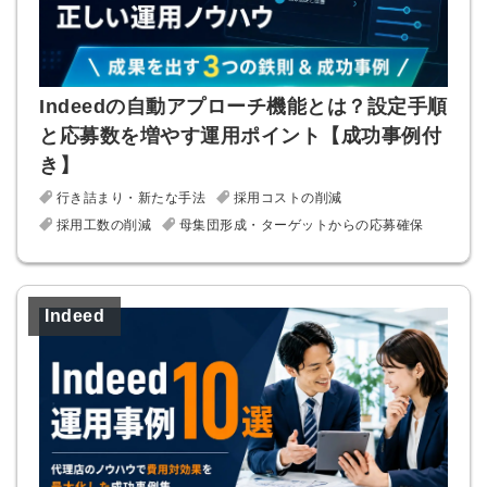
Indeedの自動アプローチ機能とは？設定手順
と応募数を増やす運用ポイント【成功事例付
き】
行き詰まり・新たな手法
採用コストの削減
採用工数の削減
母集団形成・ターゲットからの応募確保
簡単10秒！無料会員登録
ツをご利用する
Indeed
必要です。
採用課題の解決、新しい採用の
ら
取り組みなどを取材したインタ
ビュー記事が読める
採用にまつわる独自の調査レポ
ートが届く
採用に役立つ記事・資料が届く