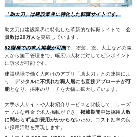
「助太刀」は建設業界に特化した転職サイトです。
助太刀は建設業界に特化した革新的な転職サイトで、
会
員数は20万人
を突破しています。
82職種での求人掲載が可能
で、塗装、鳶、大工などの職
人から施工管理まで、幅広い人材に対してピンポイント
に訴求が可能です。
建設現場で働く人向けのアプリ「助太刀」との連携によ
り、
デジタルに不慣れな職人層にも直接アプローチが可
能
となり、採用のリーチを大幅に拡大しています。
大手求人サイトや人材紹介サービスと比較して、リーズ
ナブルな料金で求人掲載ができ、
掲載期間中は採用人数
に関わらず追加費用がかからない
ため、コスト効率の良
い採用活動を実現します。