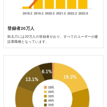
簡単10秒！無料会員登録
ツをご利用する
必要です。
登録者20万人
採用課題の解決、新しい採用の
ら
取り組みなどを取材したインタ
助太刀には20万人の登録者がおり、すべてのユーザーが建
ビュー記事が読める
設業職種となっています。
採用にまつわる独自の調査レポ
ートが届く
採用に役立つ記事・資料が届く
メールアドレス
※ログインIDとなります
ンする
利用規約
と
個人情報の取り扱い
について