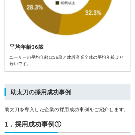
同意のうえ
お忘れですか？
登録する
Dでログイン
他サービスIDで登録
平均年齢36歳
ユーザーの平均年齢は36歳と建設産業全体の平均年齢より
若いです。
の許可なく投稿すること
ません
みんなの採用部があなたの許可なく投稿すること
はありません
助太刀の採用成功事例
助太刀を導入した企業の採用成功事例をご紹介します。
1．採用成功事例①