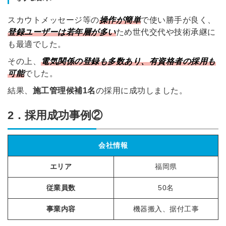
スカウトメッセージ等の
操作が簡単
で使い勝手が良く、
登録ユーザーは若年層が多い
ため世代交代や技術承継に
も最適でした。
その上、
電気関係の登録も多数あり、有資格者の採用も
可能
でした。
結果、
施工管理候補1名
の採用に成功しました。
2．採用成功事例②
会社情報
エリア
福岡県
従業員数
50名
事業内容
機器搬入、据付工事