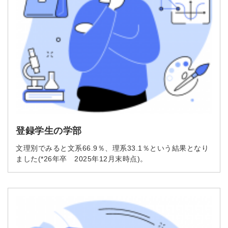
※ログインIDとなります
ンする
利用規約
と
個人情報の取り扱い
について
同意のうえ
お忘れですか？
登録する
Dでログイン
他サービスIDで登録
登録学生の学部
の許可なく投稿すること
ません
文理別でみると文系66.9％、理系33.1％という結果となり
みんなの採用部があなたの許可なく投稿すること
ました(*26年卒 2025年12月末時点)。
はありません