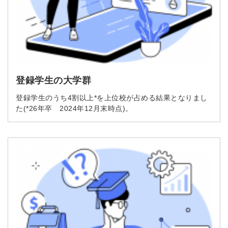
簡単10秒！無料会員登録
ツをご利用する
登録学生の大学群
必要です。
採用課題の解決、新しい採用の
ら
登録学生のうち4割以上*を上位校が占める結果となりまし
取り組みなどを取材したインタ
た(*26年卒 2024年12月末時点)。
ビュー記事が読める
採用にまつわる独自の調査レポ
ートが届く
採用に役立つ記事・資料が届く
メールアドレス