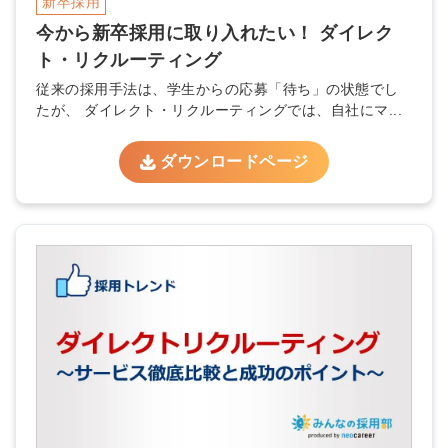
新卒採用
採用に役立つ記事・資料が届く
今から新卒採用に取り入れたい！ ダイレク
ト・リクルーティング
メールアドレス
従来の採用手法は、学生からの応募「待ち」の状態でし
たが、 ダイレクト・リクルーティングでは、自社にマ...
※ログインIDとなります
ダウンロードページ
ンする
利用規約
と
個人情報の取り扱い
について
同意のうえ
お忘れですか？
登録する
Dでログイン
他サービスIDで登録
の許可なく投稿すること
ません