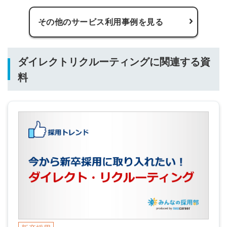
その他のサービス利用事例を見る
ダイレクトリクルーティングに関連する資
料
簡単10秒！無料会員登録
ツをご利用する
必要です。
採用課題の解決、新しい採用の
ら
取り組みなどを取材したインタ
ビュー記事が読める
採用にまつわる独自の調査レポ
ートが届く