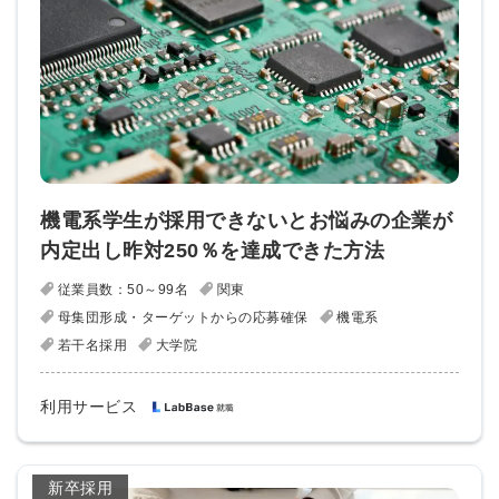
機電系学生が採用できないとお悩みの企業が
内定出し昨対250％を達成できた方法
従業員数：50～99名
関東
母集団形成・ターゲットからの応募確保
機電系
若干名採用
大学院
利用サービス
新卒採用