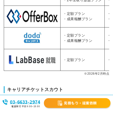
・2年生取り放題プラン
・
・定額プラン
・
・成果報酬プラン
・
・定額プラン
・
・成果報酬プラン
・
・定額プラン
・
※2026年2月時点
キャリアチケットスカウト
03-6633-2974
見積もり・提案依頼
電話受付 平日 9:00~18:00
・「価値観マッチング」と「リスクを抑えた