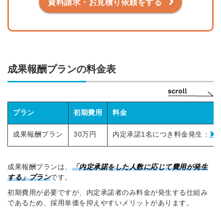
資料請求・お見積り依頼をする
成果報酬プランの料金表
プラン
初期費用
料金
成果報酬プラン
30万円
内定承諾1名につき料金発生：
▶
成果報酬プランは、
「内定承諾をした人数に応じて費用が発生
する」プラン
です。
初期費用が必要ですが、内定承諾者のみ料金が発生する仕組み
であるため、採用単価を抑えやすいメリットがあります。