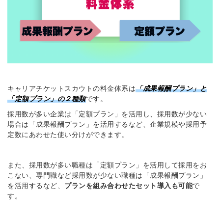
簡単10秒！無料会員登録
ツをご利用する
キャリアチケットスカウトの料金体系は
「成果報酬プラン」と
必要です。
「定額プラン」の２種類
です。
採用課題の解決、新しい採用の
ら
取り組みなどを取材したインタ
採用数が多い企業は「定額プラン」を活用し、採用数が少ない
ビュー記事が読める
場合は「成果報酬プラン」を活用するなど、企業規模や採用予
定数にあわせた使い分けができます。
採用にまつわる独自の調査レポ
ートが届く
採用に役立つ記事・資料が届く
また、採用数が多い職種は「定額プラン」を活用して採用をお
こない、専門職など採用数が少ない職種は「成果報酬プラン」
を活用するなど、
プランを組み合わせたセット導入も可能
で
メールアドレス
す。