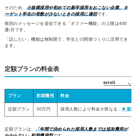
そのため、
小規模採用や初めての新卒採用をおこない企業、タ
ーゲット学生の母数が少ないときの採用に適切
です。
個別のメッセージを送信できる「オファー機能」の上限は400
通/月です。
「話したい」機能は無制限で、学生との関係づくりに活用でき
ます。
定額プランの料金表
プラン
初期費用
料金
定額プラン
30万円
採用人数により料金が異なる：
▶要問
定額プランは、
「年間で決められた採用人数までは追加費用が
かからない」初期費用型
です。