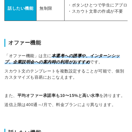
・ボタンひとつで学生にアプロー
話したい機能
無制限
・スカウト文章の作成が不要
オファー機能
「オファー機能」は主に
本選考への誘導や、インターンシッ
プ、企業説明会への案内時の利用がおすすめ
です。
スカウト文のテンプレートを複数設定することが可能で、個別
カスタマイズも容易におこなえます。
また、
平均オファー承諾率も10〜15%と高い水準
を誇ります。
送信上限は400通～/月で、料金プランにより異なります。