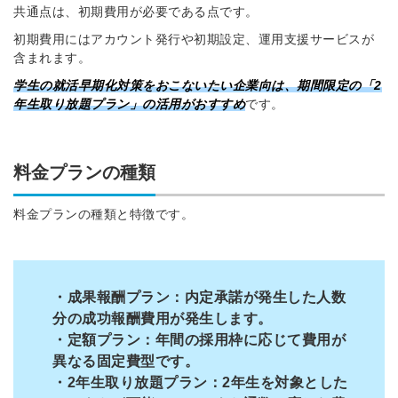
共通点は、初期費用が必要である点です。
※ログインIDとなります
初期費用にはアカウント発行や初期設定、運用支援サービスが
ンする
利用規約
と
個人情報の取り扱い
について
含まれます。
同意のうえ
学生の就活早期化対策をおこないたい企業向は、期間限定の「2
お忘れですか？
年生取り放題プラン」の活用がおすすめ
です。
登録する
Dでログイン
料金プランの種類
他サービスIDで登録
料金プランの種類と特徴です。
の許可なく投稿すること
ません
みんなの採用部があなたの許可なく投稿すること
・成果報酬プラン：内定承諾が発生した人数
はありません
分の成功報酬費用が発生します。
・定額プラン：年間の採用枠に応じて費用が
異なる固定費型です。
・2年生取り放題プラン：2年生を対象とした