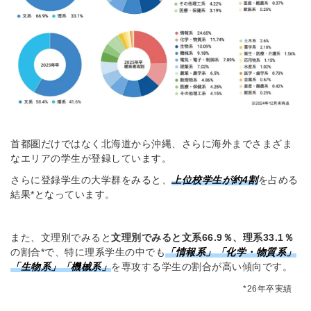
首都圏だけではなく北海道から沖縄、さらに海外までさまざま
なエリアの学生が登録しています。
さらに登録学生の大学群をみると、
上位校学生が約4割
を占める
結果*となっています。
また、文理別でみると
文理別でみると文系66.9％、理系33.1％
の割合*で、特に理系学生の中でも
「情報系」「化学・物質系」
「生物系」「機械系」
を専攻する学生の割合が高い傾向です。
*26年卒実績