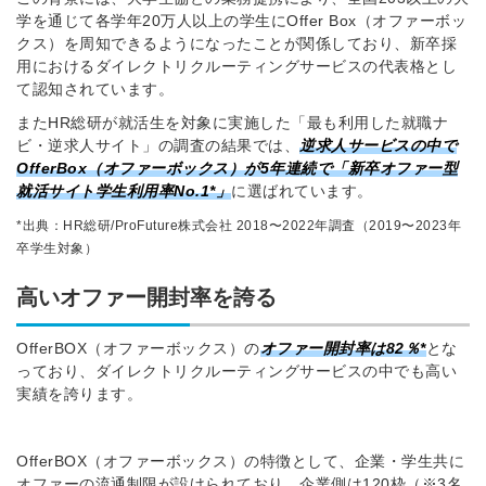
学を通じて各学年20万人以上の学生にOffer Box（オファーボッ
クス）を周知できるようになったことが関係しており、新卒採
用におけるダイレクトリクルーティングサービスの代表格とし
て認知されています。
またHR総研が就活生を対象に実施した「最も利用した就職ナ
ビ・逆求人サイト」の調査の結果では、
逆求人サービスの中で
OfferBox（オファーボックス）が5年連続で「新卒オファー型
就活サイト学生利用率No.1*」
に選ばれています。
*出典：HR総研/ProFuture株式会社 2018〜2022年調査（2019〜2023年
卒学生対象）
高いオファー開封率を誇る
OfferBOX（オファーボックス）の
オファー開封率は82％*
とな
っており、ダイレクトリクルーティングサービスの中でも高い
実績を誇ります。
OfferBOX（オファーボックス）の特徴として、企業・学生共に
オファーの流通制限が設けられており、企業側は120枠（※3名