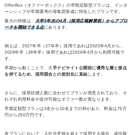
OfferBox（オファーボックス）の早期定額型プランは、インタ
ーンシップや早期選考の母集団形成に特化したプランです。
最大の特徴は、
大学3年次の4月（採用広報解禁前）からアプロ
ーチを開始できる点
にあります。
例えば、2027年卒（27年卒）採用であれば2025年4月から、
2028年卒（28年卒）採用であれば2026年4月から利用可能で
す。
早期から動くことで、大
手ナビサイト公開前に優秀な層と接点
を持てるため、採用競合との差別化に直結
します。
さらに、採用目標人数に合わせてプランが用意されており、そ
れぞれ利用料金や送付可能なオファー数が異なります。
早期定額型プランは3名から10名までの枠があり、料金は75万
円から250万円です。
各プランにおいて、入社合意枠を超えて採用する場合、成功報