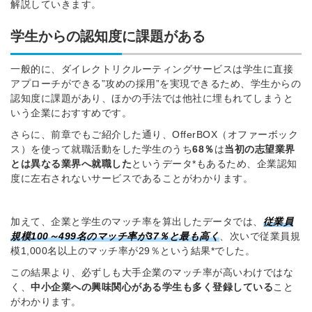
解説していきます。
学生からの認知度に課題がある
一般的に、ダイレクトリクルーティングサービスは学生に直接
アプローチができる”攻めの採用”を実現できるため、学生からの
認知度に課題があり、ほかの手法では他社に埋もれてしまうと
いう企業におすすめです。
さらに、前章でもご紹介した通り、OfferBOX（オファーボック
ス）を使って就職活動をした学生のうち
68％
は
当初の志望業界
とは異なる業界へ就職した
というデータ*もあるため、企業認知
度に左右されないサービスであることがわかります。
加えて、企業と学生のマッチ率を算出したデータでは、
従業員
規模100～499名のマッチ率が37％と最も高く
、次いで従業員規
模1,000名以上のマッチ率が29％という結果*でした。
この結果より、必ずしも大手企業のマッチ率が高いわけではな
く、
中小企業への興味関心がある学生も多く登録している
こと
がわかります。