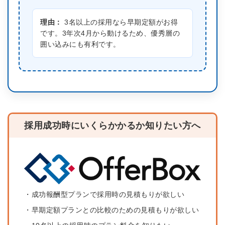
理由：
3名以上の採用なら早期定額がお得
です。3年次4月から動けるため、優秀層の
囲い込みにも有利です。
簡単10秒！無料会員登録
ツをご利用する
必要です。
採用課題の解決、新しい採用の
ら
取り組みなどを取材したインタ
採用成功時にいくらかかるか知りたい方へ
ビュー記事が読める
採用にまつわる独自の調査レポ
ートが届く
採用に役立つ記事・資料が届く
メールアドレス
・成功報酬型プランで採用時の見積もりが欲しい
・早期定額プランとの比較のための見積もりが欲しい