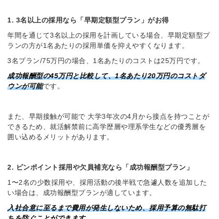
1. 3名以上の採用なら「早期定額型プラン」がお得
年間を通じて3名以上の採用を計画している場合、早期定額型プ
ランの方が1名あたりの採用単価を抑えやすくなります。
3名プラン/75万円の場合、1名あたりのコストは25万円です。
成功報酬型の45
万円と比較して、1名あたり20
万円のコストダ
ウンが可能
です。
また、早期接触が可能で 大学3年次の4月から接点を持つことが
できるため、就活解禁前に高学歴層や理系学生などの優秀層を
囲い込めるメリットがあります。
2. ピンポイント採用や欠員補充なら「成功報酬型プラン」
1〜2名の少数採用や、採用活動の後半戦で急遽人数を追加した
い場合は、成功報酬型プランが適しています。
入社合意に至るまで費用が発生しないため、採用予算の無駄打
ちを防ぐことができます。