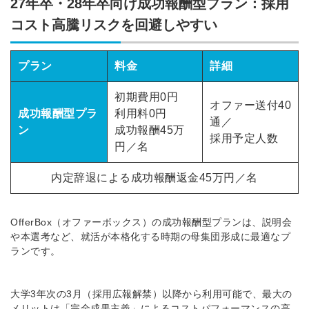
27年卒・28年卒向け成功報酬型プラン：採用
コスト高騰リスクを回避しやすい
プラン
料金
詳細
初期費用0円
オファー送付40
成功報酬型プラ
利用料0円
通／
ン
成功報酬45万
採用予定人数
円／名
内定辞退による成功報酬返金45万円／名
OfferBox（オファーボックス）の成功報酬型プランは、説明会
や本選考など、就活が本格化する時期の母集団形成に最適なプ
ランです。
大学3年次の3月（採用広報解禁）以降から利用可能で、最大の
メリットは「完全成果主義」によるコストパフォーマンスの高