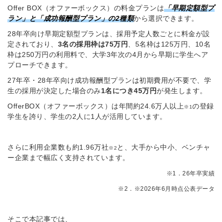
Offer BOX（オファーボックス）の料金プランは
「早期定額型プ
ラン」と「成功報酬型プラン」の2種類
から選択できます。
28年卒向け早期定額型プランは、採用予定人数ごとに料金が設
定されており、
3名の採用枠は75万円
、5名枠は125万円、10名
枠は250万円の利用料で、大学3年次の4月から早期に学生へア
プローチできます。
27年卒・28年卒向け成功報酬型プランは初期費用が不要で、学
生の採用が決定した場合のみ
1名につき45万円
が発生します。
OfferBOX（オファーボックス）は年間約24.6万人以上
の登録
※1
学生を誇り、学生の2人に1人が活用しています。
さらに利用企業数も約1.96万社
と、大手から中小、ベンチャ
※2
ー企業まで幅広く支持されています。
※1．26年卒実績
※2．※2026年6月時点公表データ
そこで本記事では、