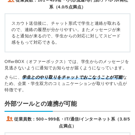
従業員数：
101～499名
・
小売/流通/専門店/アパレル/商社
系
（4.0/5点満点）
スカウト送信後に、チャット形式で学生と連絡が取れる
ので、連絡の履歴が分かりやすい。またメッセージが来
ると通知が来るので、学生からの対応に対してスピード
感をもって対応できる。
OfferBOX（オファーボックス）では、学生からのメッセージを
見逃さないように通知でお知らせが届くようになっています。
さらに、
学生とのやり取りをチャットでおこなうことが可能
な
ため、企業・学生双方のコミュニケーションが取りやすい点が
特徴です。
外部ツールとの連携が可能
従業員数：
500～999名
・
IT/通信/インターネット系
（3.8/5
点満点）