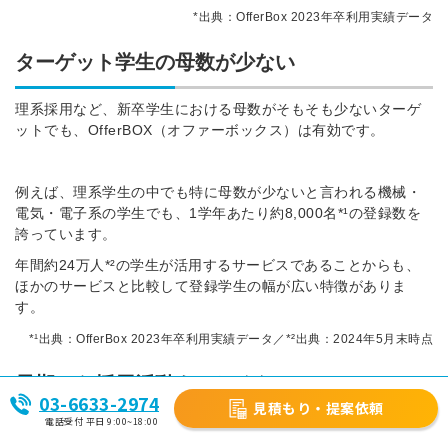
*出典：OfferBox 2023年卒利用実績データ
ターゲット学生の母数が少ない
理系採用など、新卒学生における母数がそもそも少ないターゲ
ットでも、OfferBOX（オファーボックス）は有効です。
例えば、理系学生の中でも特に母数が少ないと言われる機械・
電気・電子系の学生でも、1学年あたり約8,000名*¹の登録数を
誇っています。
年間約24万人*²の学生が活用するサービスであることからも、
ほかのサービスと比較して登録学生の幅が広い特徴がありま
す。
*¹出典：OfferBox 2023年卒利用実績データ／
*²出典：2024年5月末時点
早期から採用活動をはじめたい
03-6633-2974
見積もり・提案依頼
電話受付 平日 9:00~18:00
OfferBOX（オファーボックス）は、3年次4月の採用広報解禁日