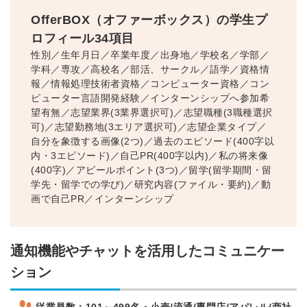
OfferBOX（オファーボックス）の学生プ
ロフィール34項目
性別／生年月日／卒業年度／出身地／学校名／学部／
学科／専攻／高校名／部活、サークル／語学／資格情
報／情報処理技術者資格／コンピューター資格／コン
ピューター言語開発経験／インターンシップへ参加希
望有無／志望業界(3業界選択可)／志望職種(3職種選択
可)／志望勤務地(3エリア選択可)／志望企業タイプ／
自分を象徴する画像(2つ)／過去のエピソード(400字以
内・3エピソード)／自己PR(400字以内)／私の将来像
(400字)／アピールポイント(3つ)／留学(留学期間・留
学先・留学での学び)／研究内容(ファイル・要約)／動
画で自己PR／インターンシップ
通知機能やチャットを活用したコミュニケー
ション