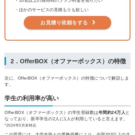
・10名以上の採用時のプラン料金を知りたい
※ログインIDとなります
・ほかのサービスの見積もりも欲しい
ンする
利用規約
と
個人情報の取り扱い
について
お見積り依頼をする
同意のうえ
お忘れですか？
登録する
Dでログイン
2．OfferBOX（オファーボックス）の特徴
他サービスIDで登録
次に、OfferBOX（オファーボックス）の特徴について解説しま
す。
の許可なく投稿すること
ません
学生の利用率が高い
みんなの採用部があなたの許可なく投稿すること
はありません
OfferBOX（オファーボックス）の学生登録数は
年間約24万人
と
なっており、新卒学生の2人に1人が利用していると言えます。
*2024年5月末時点
この背景には、大学生協との業務提携により、全国203以上の大