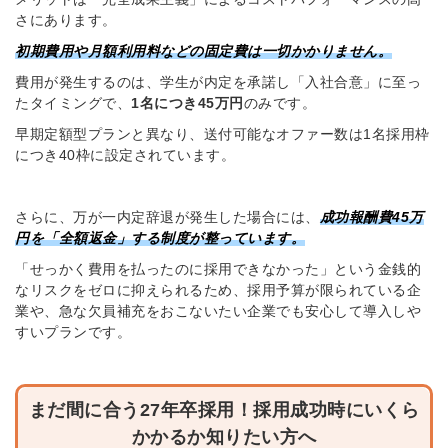
さにあります。
初期費用や月額利用料などの固定費は一切かかりません。
費用が発生するのは、学生が内定を承諾し「入社合意」に至っ
たタイミングで、
1名につき45万円
のみです。
早期定額型プランと異なり、送付可能なオファー数は1名採用枠
につき40枠に設定されています。
さらに、万が一内定辞退が発生した場合には、
成功報酬費45万
円を「全額返金」する制度が整っています。
「せっかく費用を払ったのに採用できなかった」という金銭的
なリスクをゼロに抑えられるため、採用予算が限られている企
業や、急な欠員補充をおこないたい企業でも安心して導入しや
すいプランです。
まだ間に合う27年卒採用！採用成功時にいくら
かかるか知りたい方へ