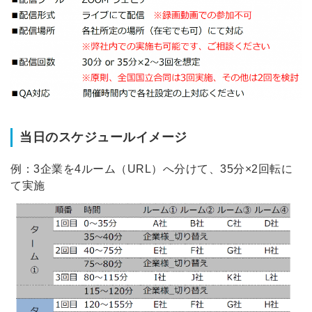
※ログインIDとなります
ンする
利用規約
と
個人情報の取り扱い
について
同意のうえ
お忘れですか？
登録する
Dでログイン
当日のスケジュールイメージ
他サービスIDで登録
例：3企業を4ルーム（URL）へ分けて、35分×2回転に
て実施
の許可なく投稿すること
ません
みんなの採用部があなたの許可なく投稿すること
はありません