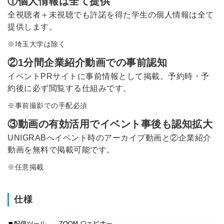
①個人情報は全て提供
全視聴者＋未視聴でも許諾を得た学生の個人情報は全て
提供します。
※埼玉大学は除く
簡単10秒！無料会員登録
②1分間企業紹介動画での事前認知
イベントPRサイトに事前情報として掲載。予約時・予
ツをご利用する
約後に必ず閲覧する仕組みです。
必要です。
採用課題の解決、新しい採用の
※事前撮影での手配必須
ら
取り組みなどを取材したインタ
③動画の有効活用でイベント事後も認知拡大
ビュー記事が読める
UNIGRABへイベント時のアーカイブ動画と②企業紹介
採用にまつわる独自の調査レポ
ートが届く
動画を無料で掲載可能です。
採用に役立つ記事・資料が届く
※任意掲載
メールアドレス
仕様