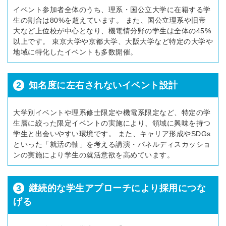
イベント参加者全体のうち、理系・国公立大学に在籍する学
生の割合は80%を超えています。 また、国公立理系や旧帝
大など上位校が中心となり、機電情分野の学生は全体の45%
以上です。 東京大学や京都大学、大阪大学など特定の大学や
地域に特化したイベントも多数開催。
2
知名度に左右されないイベント設計
大学別イベントや理系修士限定や機電系限定など、特定の学
生層に絞った限定イベントの実施により、領域に興味を持つ
学生と出会いやすい環境です。 また、キャリア形成やSDGs
といった「就活の軸」を考える講演・パネルディスカッショ
ンの実施により学生の就活意欲を高めています。
3
継続的な学生アプローチにより採用につな
げる