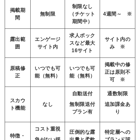
採用にまつわる独自の調査レポ
制限なし
ートが届く
掲載期
無制限
（チケット
4週間～ ※
間
採用に役立つ記事・資料が届く
期間中）
求人ボック
メールアドレス
露出範
エンゲージ
サイト内の
スなど最大
囲
サイト内
み ※
16サイト
掲載中の修
※ログインIDとなります
原稿修
いつでも可
いつでも可
ンする
正は原則不
正
能（無料）
能（無料）
利用規約
と
個人情報の取り扱い
について
可 ※
同意のうえ
お忘れですか？
自動送付
通数制限
登録する
スカウ
なし
無制限送付
追加課金あ
ト機能
プラン有
り
Dでログイン
他サービスIDで登録
コスト重視
圧倒的な露
特定層への
特徴・
急がない採
出量と柔軟
ブランド認