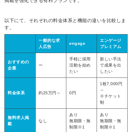
掲載を強化できる有料プランです。
以下にて、それぞれの料金体系と機能の違いを比較しま
す。
一般的な求
エンゲージ
engage
人広告
プレミアム
手軽に採用
新しい手法
おすすめの
ー
活動を始め
で成果を出
企業
たい
したい
1枚7,000円
～
料金体系
約25万円～
0円
※チケット
制
あり
あり
無料求人掲
なし
無期限・無
無期限・無
載
制限※1
制限※1