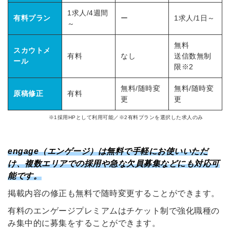
1求人/4週間
有料プラン
ー
1求人/1日～
～
無料
スカウトメ
有料
なし
送信数無制
ール
限※2
無料/随時変
無料/随時変
原稿修正
有料
更
更
※1採用HPとして利用可能／※2有料プランを選択した求人のみ
engage（エンゲージ）は無料で手軽にお使いいただ
け、複数エリアでの採用や急な欠員募集などにも対応可
能です。
掲載内容の修正も無料で随時変更することができます。
有料のエンゲージプレミアムはチケット制で強化職種の
み集中的に募集をすることができます。