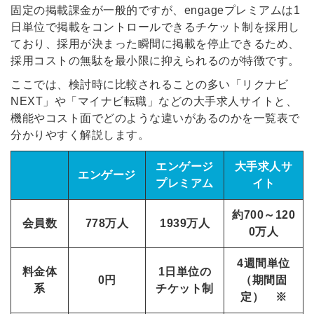
固定の掲載課金が一般的ですが、engageプレミアムは1
日単位で掲載をコントロールできるチケット制を採用し
ており、採用が決まった瞬間に掲載を停止できるため、
採用コストの無駄を最小限に抑えられるのが特徴です。
ここでは、検討時に比較されることの多い「リクナビ
NEXT」や「マイナビ転職」などの大手求人サイトと、
機能やコスト面でどのような違いがあるのかを一覧表で
分かりやすく解説します。
エンゲージ
大手求人サ
エンゲージ
プレミアム
イト
簡単10秒！無料会員登録
約700～120
会員数
778万人
1939万人
0万人
ツをご利用する
必要です。
4週間単位
採用課題の解決、新しい採用の
料金体
1日単位の
ら
0円
（期間固
取り組みなどを取材したインタ
系
チケット制
定） ※
ビュー記事が読める