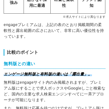
強み
用に最適
性
知
の許可なく投稿すること
ません
みんなの採用部があなたの許可なく投稿すること
はありません
※求人サイトにより異なります
engageプレミアムは、上記の表のとおり掲載期間の柔
軟性と露出範囲の広さにおいて、非常に高い優位性を持
っています。
比較のポイント
無料版との違い
エンゲージ無料版と有料版の違いは「露出量」。
無料版はengageサイト内のみ掲載されますが、プレミ
アム版にすることで求人ボックスやGoogleしごと検索な
ど、国内の主要な求人検索エンジンすべてに一斉アプロ
ーチが可能になります。
また、無料版は応募を待つだけですが、プレミアム版は