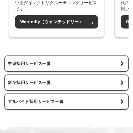
いるダイレクトリクルーティングサービス
代の
です。
用プ
Wantedly（ウォンテッドリー）
Of
中途採用サービス一覧
新卒採用サービス一覧
アルバイト採用サービス一覧