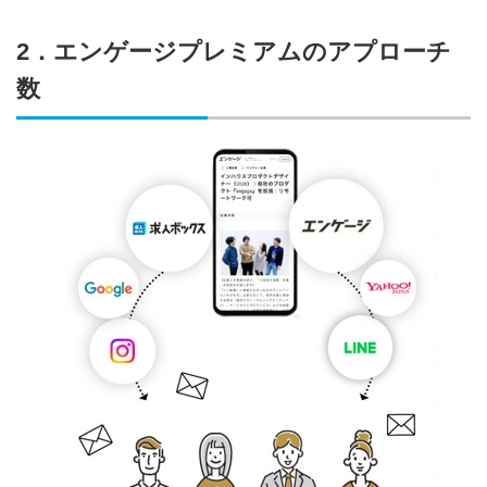
2．エンゲージプレミアムのアプローチ
数