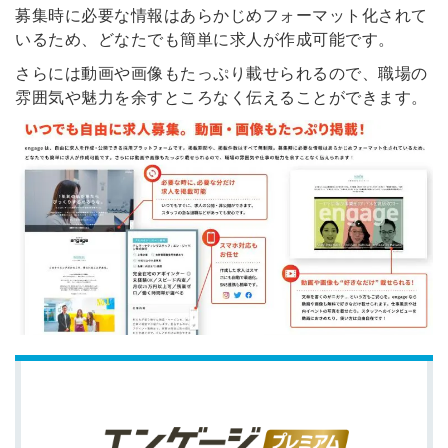
募集時に必要な情報はあらかじめフォーマット化されて
いるため、どなたでも簡単に求人が作成可能です。
さらには動画や画像もたっぷり載せられるので、職場の
雰囲気や魅力を余すところなく伝えることができます。
簡単10秒！無料会員登録
ツをご利用する
必要です。
採用課題の解決、新しい採用の
ら
取り組みなどを取材したインタ
ビュー記事が読める
採用にまつわる独自の調査レポ
ートが届く