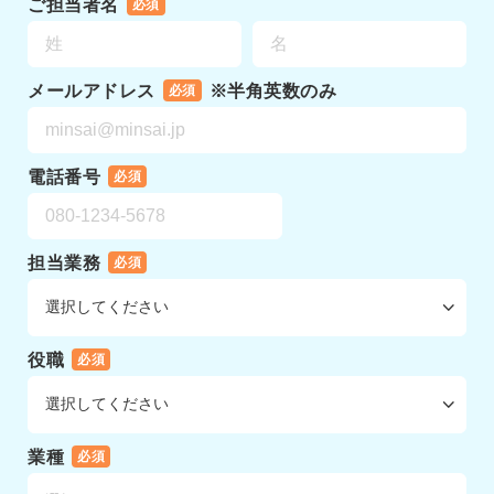
ご担当者名
必須
メールアドレス
※半角英数のみ
必須
電話番号
必須
担当業務
必須
役職
必須
業種
必須