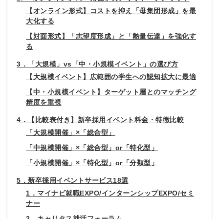
【オンライン形式】コストを抑え「母集団形成」を最
大化する
【対面形式】「志望度形成」と「熱量伝達」を強化す
る
3．「大規模」vs「中・小規模イベント」の選び方
【大規模イベント】広範囲の学生への認知拡大に最適
【中・小規模イベント】ターゲット層とのマッチング
精度を重視
4．【比較表付き】新卒採用イベント料金・特徴比較
「大規模開催」×「総合型」
「中規模開催」×「総合型」or「特化型」
「小規模開催」×「特化型」or「分類型」
5．新卒採用イベントサービス18選
1．マイナビ就職EXPO/インターンシップEXPO/セミ
ナー
2．キャリタス就活フォーラム