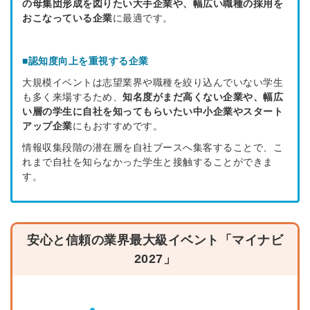
の母集団形成を図りたい大手企業や、幅広い職種の採用を
の採用部があなたの許可なく投稿すること
はありません
おこなっている企業
に最適です。
みんなの採用部があなたの許可なく投稿
はありません
■
認知度向上を重視する企業
大規模イベントは志望業界や職種を絞り込んでいない学生
も多く来場するため、
知名度がまだ高くない企業や、幅広
い層の学生に自社を知ってもらいたい中小企業やスタート
アップ企業
にもおすすめです。
情報収集段階の潜在層を自社ブースへ集客することで、こ
れまで自社を知らなかった学生と接触することができま
す。
安心と信頼の業界最大級イベント「マイナビ
2027」