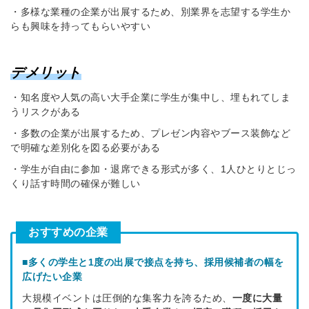
ートが届く
・多様な業種の企業が出展するため、別業界を志望する学生か
らも興味を持ってもらいやすい
採用に役立つ記事・資料
ワード
メールアドレス
デメリット
・知名度や人気の高い大手企業に学生が集中し、埋もれてしま
うリスクがある
※ログインIDとなります
・多数の企業が出展するため、プレゼン内容やブース装飾など
ログインする
で明確な差別化を図る必要がある
利用規約
と
個人情報の取り扱い
に
同意のうえ
・学生が自由に参加・退席できる形式が多く、1人ひとりとじっ
スワードをお忘れですか？
くり話す時間の確保が難しい
登録する
おすすめの企業
他サービスIDでログイン
他サービスIDで登録
■
多くの学生と1度の出展で接点を持ち、採用候補者の幅を
広げたい企業
大規模イベントは圧倒的な集客力を誇るため、
一度に大量