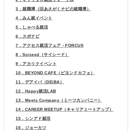
3．就職博（旧あさがくナビの就職博）
4．みん就イベント
5．しゃべる就活
6．スポナビ
7．アクセス就活フェア・FORCUS
8．Sciseed（サイシード）
9．アカリクイベント
10．BEYOND CAFE（ビヨンドカフェ）
11．デアイバ（DEiBA）
12．Happy就活LAB
13．Meets Company（ミーツカンパニー）
14．CAREER MEETUP（キャリアミートアップ）
15．シンアド就活
16．ジョーカツ