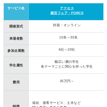
サービス名
アクセス
就活フェア・
FORCS
対面・オンライン
開催形式
10名～30名
来場者数
6社～20社
参加企業数
幅広い層の学生
学生属性
各テーマごとに関心を持った学生
35万円～
費用
福祉、接客サービス、土木など
特徴