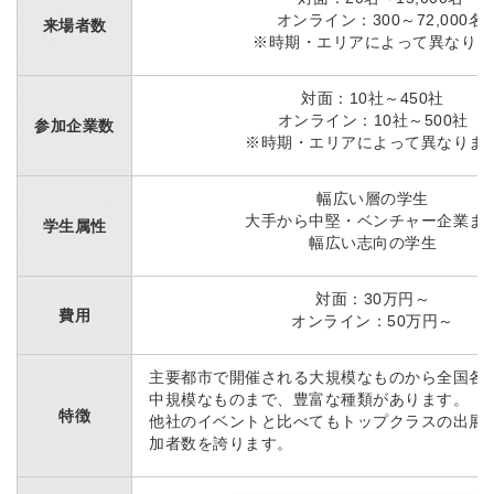
オンライン：300～72,000名
来場者数
※時期・エリアによって異なりま
対面：10社～450社
オンライン：10社～500社
参加企業数
※時期・エリアによって異なりま
幅広い層の学生
大手から中堅・ベンチャー企業ま
学生属性
幅広い志向の学生
対面：30万円～
費用
オンライン：50万円～
主要都市で開催される大規模なものから
全国各
中規模なものまで、
豊富な種類があります。
特徴
他社のイベントと比べても
トップクラスの出展
加者数を誇ります。