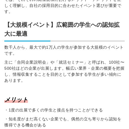
しく理解し、自社の採用目的に合わせたイベント選びが重要で
す。
【大規模イベント】広範囲の学生への認知拡
大に最適
数千人から、最大で約1万人の学生が参加する大規模のイベント
です。
主に「合同企業説明会」や「就活セミナー」と呼ばれ、100社〜
500社ほどの企業が出展します。幅広い業界・企業の概要を把握
し、情報収集することを目的として参加する学生が多い傾向に
簡単10秒！無料会員
あります。
グイン
のコンテンツをご利用する
メリット
ログインが必要です。
採用課題の解決、新しい
登録はこちら
・1度の出展で多くの学生と接点を持つことができる
取り組みなどを取材した
ビュー記事が読める
・知名度がまだ高くない企業でも、偶然の立ち寄りから認知を
ルアドレス
獲得できる機会がある
採用にまつわる独自の調