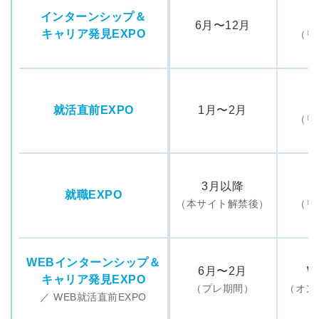
インターンシップ＆
6月〜12月
キャリア発見EXPO
（リ
就活直前EXPO
1月〜2月
（リ
3月以降
就職EXPO
（本サイト解禁後）
（リ
WEBインターンシップ＆
6月〜2月
W
キャリア発見EXPO
（プレ期間）
（オン
／ WEB就活直前EXPO