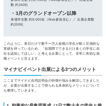
数 約160社
※ログインIDとなります
ンする
・3月のグランドオープン以降
利用規約
と
個人情報の取り扱い
について
同意のうえ
来場学生数 約8,000名（Web参加含む）／ 出展企業数
お忘れですか？
約200社
登録する
Dでログイン
このように、単日だけで数千〜万人規模の学生が動く圧倒的な
実績を持っているため、「短期間でできるだけ多くの学生に自
他サービスIDで登録
社を認知してほしい」と考える企業にとって、非常に有効な就
職イベントと言えます。
マイナビイベント出展による3つのメリット
の許可なく投稿すること
ません
みんなの採用部があなたの許可なく投稿すること
はありません
ここまでマイナビ合同説明会の特徴や強みを解説してきました
が、企業が出展することで得られる具体的なメリットについて
も整理していきます。
1. 効率的な母集団形成（1日で数十名の学生と接