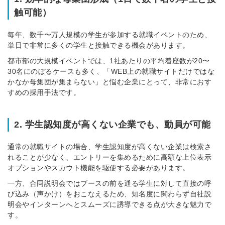
触可能）
毎年、数千〜万人規模の学生が参加する就職イベントのため、
単日で非常に多くの学生と接触できる機会があります。
都市部の大規模イベントでは、1社あたりの平均着座数が20〜
30名にのぼるケースも多く、「WEB上の就職サイトだけではな
かなか母集団が集まらない」と悩む企業にとって、非常におす
すめの採用手法です。
2. 学生認知度が高くない企業でも、動員が可能
通常の就職サイトの場合、学生認知度が高くない企業は検索さ
れることが少なく、エントリーを集めるために高額な上位表示
オプションやスカウト機能を駆使する必要があります。
一方、合同説明会ではブースの前を通る学生に対して直接の呼
び込み（声かけ）をおこなえるため、知名度に関わらず自社説
明会やインターンへとスムーズに誘導できる点が大きな魅力で
す。