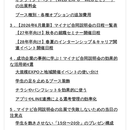
の出展料金
ブース種別・各種オプションの追加費用
3．【2026年6月最新】マイナビ合同説明会の日程一覧表
【27年卒向け】秋冬の就職セミナー開催日程
【28年卒向け】春夏のインターンシップ＆キャリア関
連イベント開催日程
4．成功企業の事例に学ぶ！マイナビ合同説明会の効果的
な活用術4選
大規模EXPOと地域開催イベントの使い分け
学生の足を止めるブース装飾
チラシやパンフレットを効果的に使う
アプリやLINE連携による選考管理の効率化
5．マイナビ合同説明会の出展で失敗しないための当日の
注意点
学生を飽きさせない「15分〜20分」のプレゼン構成