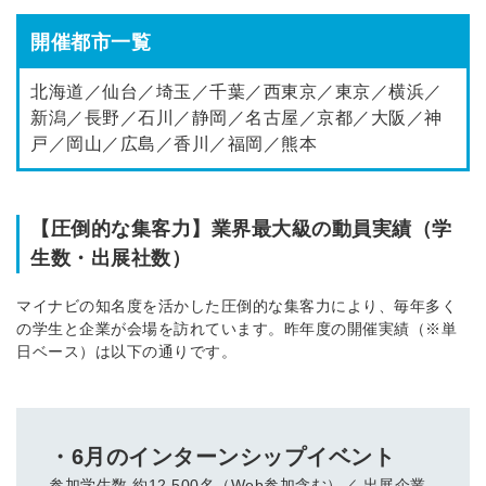
開催都市一覧
北海道／仙台／埼玉／千葉／西東京／東京／横浜／
新潟／長野／石川／静岡／名古屋／京都／大阪／神
簡単10秒！無料会員登録
戸／岡山／広島／香川／福岡／熊本
ツをご利用する
必要です。
採用課題の解決、新しい採用の
【圧倒的な集客力】業界最大級の動員実績（学
ら
取り組みなどを取材したインタ
生数・出展社数）
ビュー記事が読める
採用にまつわる独自の調査レポ
マイナビの知名度を活かした圧倒的な集客力により、毎年多く
ートが届く
の学生と企業が会場を訪れています。昨年度の開催実績（※単
日ベース）は以下の通りです。
採用に役立つ記事・資料が届く
メールアドレス
・6月のインターンシップイベント
参加学生数 約12,500名（Web参加含む）／ 出展企業