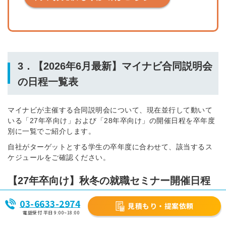
3．【2026年6月最新】マイナビ合同説明会
の日程一覧表
マイナビが主催する合同説明会について、現在並行して動いて
いる「27年卒向け」および「28年卒向け」の開催日程を卒年度
別に一覧でご紹介します。
自社がターゲットとする学生の卒年度に合わせて、該当するス
ケジュールをご確認ください。
【27年卒向け】秋冬の就職セミナー開催日程
03-6633-2974
27年卒をターゲットとした秋冬の対面イベント（就職セミナ
見積もり・提案依頼
電話受付 平日 9:00~18:00
ー・合同面談会）の日程一覧です。