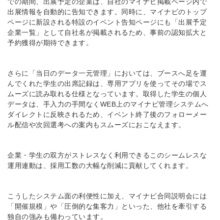
での期間、出展予定の企業は、自社のマイナビ掲載ページ内で
出展情報を自動的に告知できます。同時に、マイナビのトップ
ページに新設される特設のイベント告知ページにも「出展予定
企業一覧」として自社名が掲載されるため、事前の認知拡大と
予約獲得が期待できます。
さらに「当日のデータ一元管理」においては、ブースへ足を運
んでくれた学生の出席記録は、専用アプリを使ってその場でス
ムーズに読み取れる仕様となっています。取得した学生の個人
データは、手入力の手間なくWEB上のマイナビ管理システムへ
ダイレクトに反映されるため、イベント終了後のフォローメー
ル配信や次回選考への案内もスムーズにおこなえます。
企業・学生の双方がストレスなく利用できるこのシームレスな
運用連動は、採用工数の大幅な削減に貢献してくれます。
こうしたシステム面の利便性に加え、マイナビ合同説明会には
「開催規模」や「圧倒的な集客力」といった、他社を牽引する
独自の強みも備わっています。