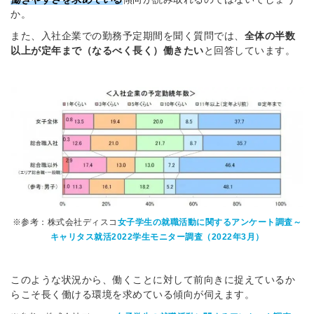
か。
また、入社企業での勤務予定期間を聞く質問では、
全体の半数
以上が定年まで（なるべく長く）働きたい
と回答しています。
※参考：株式会社ディスコ
女子学生の就職活動に関するアンケート調査～
キャリタス就活2022学生モニター調査（2022年3月）
このような状況から、働くことに対して前向きに捉えているか
らこそ長く働ける環境を求めている傾向が伺えます。