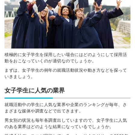
積極的に女子学生を採用したい場合にはどのようにして採用活
動をおこなっていくのが適切なのでしょうか。
まずは、女子学生の例年の就職活動状況や動き方などを探って
いきましょう。
女子学生に人気の業界
就職活動中の学生に人気な業界や企業のランキングが毎年、さ
まざまな媒体や調査などで出てきます。
男女別の状況も毎年各調査出していますので、女子学生に人気
のある業界はどのような結果になっているでしょうか。