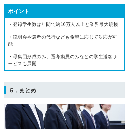
ポイント
・登録学生数は年間で約16万人以上と業界最大規模
・説明会や選考の代行なども希望に応じて対応が可
能
・母集団形成のみ、選考動員のみなどの学生送客サ
ービスも展開
5．まとめ