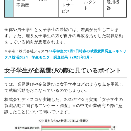
ルタン
送用機
不動産
トサー
ト
器
ビス
全体や男子学生と女子学生の希望には、差異が発生していま
す。また、理系女子学生の方が自身の専攻を活かした就職活動
をしている傾向が想定されます。
※参考：株式会社ディスコ
24卒学生の1月1日時点の就職意識調査～キャリ
タス就活2024 学生モニター調査結果（2023年1月）
女子学生が企業選びの際に見ているポイント
では、業界選びや企業選びに女子学生はどのような点を重視し
て就職活動をおこなっているのでしょうか。
株式会社ディスコが実施した、2022年卒3月実施「女子学生の
就職活動に関するアンケート調査」
の中で企業研究の際に意
※
識したことについて聞いています。