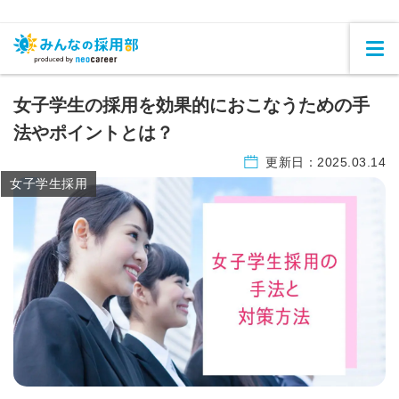
女子学生の採用を効果的におこなうための手
法やポイントとは？
更新日：
2025.03.14
女子学生採用