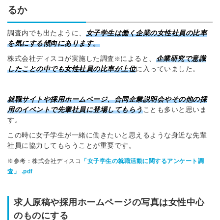
るか
調査内でも出たように、
女子学生は働く企業の女性社員の比率
を気にする傾向にあります。
株式会社ディスコが実施した調査
によると、
企業研究で意識
※
したことの中でも女性社員の比率が上位
に入っていました。
就職サイトや採用ホームページ、合同企業説明会やその他の採
用のイベントで先輩社員に登場してもらう
ことも多いと思いま
す。
この時に女子学生が一緒に働きたいと思えるような身近な先輩
社員に協力してもらうことが重要です。
※参考：株式会社ディスコ
「女子学生の就職活動に関するアンケート調
査」 .pdf
求人原稿や採用ホームページの写真は女性中心
のものにする