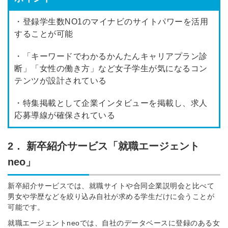
・登録学生数NO1のマイナビのサイトパワーを活用
することが可能
・「キーワードでわかるかんたんキャリアプラン診
断」「女性の働き方」など女子学生が気になるコン
テンツが設計されている
・特集掲載として企業インタビューを掲載し、求人
応募導線が確保されている
2． 新卒紹介サービス「就職エージェント
neo」
新卒紹介サービスでは、就職サイトや合同企業説明会と比べて
男女や学歴などを絞り込み自社が求める学生だけに会うことが
可能です。
就職エージェントneoでは、自社のデータベースに登録のある女