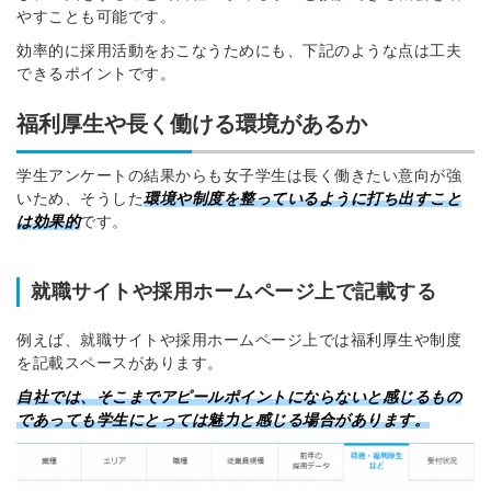
やすことも可能です。
効率的に採用活動をおこなうためにも、下記のような点は工夫
できるポイントです。
福利厚生や長く働ける環境があるか
学生アンケートの結果からも女子学生は長く働きたい意向が強
いため、そうした
環境や制度を整っているように打ち出すこと
は効果的
です。
就職サイトや採用ホームページ上で記載する
例えば、就職サイトや採用ホームページ上では福利厚生や制度
を記載スペースがあります。
自社では、そこまでアピールポイントにならないと感じるもの
であっても学生にとっては魅力と感じる場合があります。