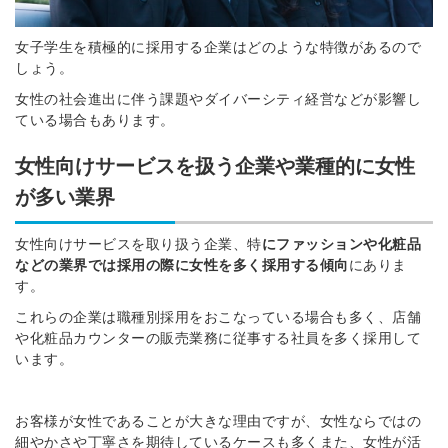
女子学生を積極的に採用する企業はどのような特徴があるので
しょう。
女性の社会進出に伴う課題やダイバーシティ経営などが影響し
ている場合もあります。
女性向けサービスを扱う企業や業種的に女性
が多い業界
女性向けサービスを取り扱う企業、特
にファッションや化粧品
などの業界では採用の際に女性を多く採用する傾向
にありま
す。
これらの企業は職種別採用をおこなっている場合も多く、店舗
や化粧品カウンターの販売業務に従事する社員を多く採用して
います。
お客様が女性であることが大きな理由ですが、女性ならではの
細やかさや丁寧さを期待しているケースも多くまた、女性が活