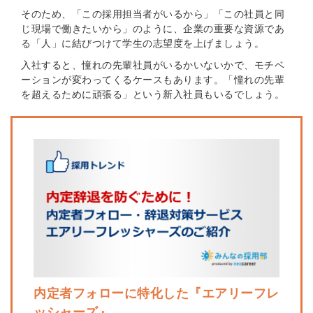
そのため、「この採用担当者がいるから」「この社員と同
※ログインIDとなります
じ現場で働きたいから」のように、企業の重要な資源であ
ンする
る「人」に結びつけて学生の志望度を上げましょう。
利用規約
と
個人情報の取り扱い
について
同意のうえ
入社すると、憧れの先輩社員がいるかいないかで、モチベ
お忘れですか？
ーションが変わってくるケースもあります。「憧れの先輩
登録する
を超えるために頑張る」という新入社員もいるでしょう。
Dでログイン
他サービスIDで登録
の許可なく投稿すること
ません
みんなの採用部があなたの許可なく投稿すること
はありません
内定者フォローに特化した『エアリーフレ
ッシャーズ』