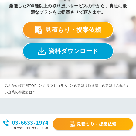
厳選した200種以上の取り扱いサービスの中から、貴社に最
適なプランをご提案させて頂きます。
見積もり・提案依頼
資料ダウンロード
>
>
みんなの採用部TOP
お役立ちコラム
内定辞退防止策・内定辞退されやす
い企業の特徴とは？
頼れる採用パートナー
03-6633-2974
見積もり・提案依頼
電話受付 平日 9:00~18:00