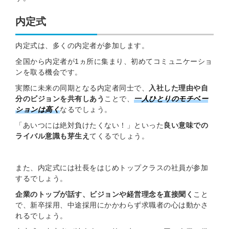
内定式
内定式は、多くの内定者が参加します。
全国から内定者が1ヵ所に集まり、初めてコミュニケーショ
ンを取る機会です。
実際に未来の同期となる内定者同士で、
入社した理由や自
分のビジョンを共有しあ
う
ことで、
一人ひとりのモチベー
ションは高く
なるでしょう。
「あいつには絶対負けたくない！」といった
良い意味での
ライバル意識も芽生え
てくるでしょう。
また、内定式には社長をはじめトップクラスの社員が参加
するでしょう。
企業のトップが話す、ビジョンや経営理念
を直接聞く
こと
で、新卒採用、中途採用にかかわらず求職者の心は動かさ
れるでしょう。