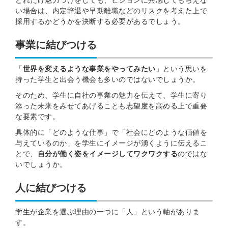
どれだけ魅力づけをしても、ビジョンに共感してもらえな
い場合は、内定辞退や早期離職などのリスクを考えた上で
採用するかどうかを決断する必要があるでしょう。
事業に結びつける
簡単10秒！無料会員登録
「
世界を変えるような事業をやってみたい
」という思いを
持った学生と出会う機会も多いのではないでしょうか。
ツをご利用する
そのため、学生に自社の事業の魅力を伝えて、学生に寄り
必要です。
採用課題の解決、新しい採用の
添った未来をみせてあげることも志望度を高める上で重要
ら
取り組みなどを取材したインタ
な要素です。
ビュー記事が読める
具体的に「どのような仕事」で「社会にどのような価値を
採用にまつわる独自の調査レポ
与えているのか」を学生にイメージが湧くように伝えるこ
ートが届く
とで、
自分が働く姿をイメージしてワクワクする
のではな
いでしょうか。
採用に役立つ記事・資料が届く
人に結びつける
メールアドレス
学生が企業を選ぶ理由の一つに「人」という軸がありま
す。