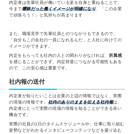
内定者は先輩社員が働いている姿を自身と重ねることで、
今まで
曖昧だった働くイメージが明確になり
、「この企業
で頑張ろう！」と気持ちが高まります
また、職場見学で先輩社員とのつながりもできるので、
「自分もこの会社の一員になれるんだ」と入社に向けての
イメージができます。
内定をもらっても社内の人との関わりがなければ、
所属感
を感じることができず、内定辞退につながる可能性もある
ので、この安心感は重要です。
社内報の送付
内定者が知りたいことは企業の上辺の情報ではなく、実際
の現場の情報です。
社内のありのままを伝える社内報
は、
内定者にとって実際の現場の情報を知ることができる良い
機会です。
実際の社員の1日のタイムスケジュールや、仕事に取り組む
姿勢などがわかるインタビューコンテンツなどを盛り込む