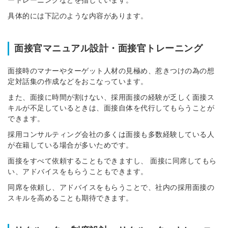
※ログインIDとなります
具体的には下記のような内容があります。
ンする
利用規約
と
個人情報の取り扱い
について
同意のうえ
面接官マニュアル設計・面接官トレーニング
お忘れですか？
登録する
面接時のマナーやターゲット人材の見極め、惹きつけの為の想
定対話集の作成などをおこなっています。
Dでログイン
また、面接に時間が割けない、採用面接の経験が乏しく面接ス
他サービスIDで登録
キルが不足しているときは、面接自体を代行してもらうことが
できます。
採用コンサルティング会社の多くは面接も多数経験している人
が在籍している場合が多いためです。
の許可なく投稿すること
ません
面接をすべて依頼することもできますし、 面接に同席してもら
みんなの採用部があなたの許可なく投稿すること
い、アドバイスをもらうこともできます。
はありません
同席を依頼し、アドバイスをもらうことで、社内の採用面接の
スキルを高めることも期待できます。