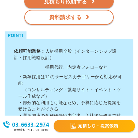
見積もり依頼する
資料請求する
POINT!
依頼可能業務：
人材採用全般（インターンシップ設
計・採用戦略設計）
採用代行、内定者フォローなど
・新卒採用は11のサービスカテゴリーから対応が可
能
（コンサルティング・就職サイト・イベント・ツ
ール作成など）
・部分的な利用も可能なため、予算に応じた提案を
受けることができる
・選考関連の各種研修や内定者、入社後研修まで対
応が可能
03-6633-2974
見積もり・提案依頼
電話受付 平日 9:00~18:00