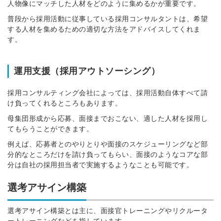
人物像にマッチした人材をどのように集めるかが重要です。
普段から採用活動に従事している採用コンサルタントは、希望
する人材を集めるための適切な方法をアドバイスしてくれま
す。
簡単10秒！無料会員登録
運用支援（採用アウトソーシング）
ツをご利用する
採用コンサルティング会社によっては、採用活動自体すべて請
必要です。
採用課題の解決、新しい採用の
け負ってくれるところもあります。
ら
取り組みなどを取材したインタ
母集団形成から応募、面接までおこない、適した人材を採用し
ビュー記事が読める
てもらうことができます。
採用にまつわる独自の調査レポ
例えば、応募者とのやりとりや面接のスケジューリングなど部
ートが届く
分的なところだけを請け負ってもらい、面接のようなコアな部
採用に役立つ記事・資料が届く
分は自社の採用担当者で実施するようなことも可能です。
選考アサイン構築
メールアドレス
選考アサイン構築とは主に、面接官トレーニングやリクルータ
ートレーニングなどを指しています。